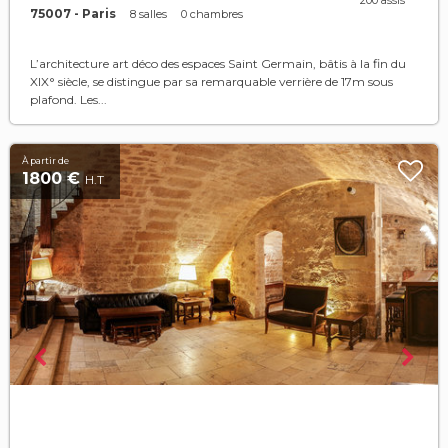
200 assis
75007 - Paris
8 salles
0 chambres
L’architecture art déco des espaces Saint Germain, bâtis à la fin du
XIX° siècle, se distingue par sa remarquable verrière de 17m sous
plafond. Les...
À partir de
1800 €
H.T