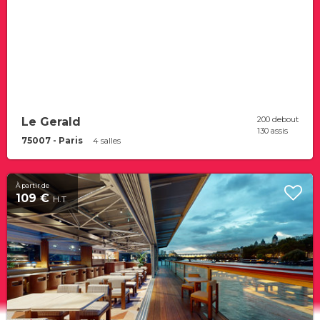
200 debout
Le Gerald
130 assis
75007 - Paris
4 salles
À partir de
109 €
H.T