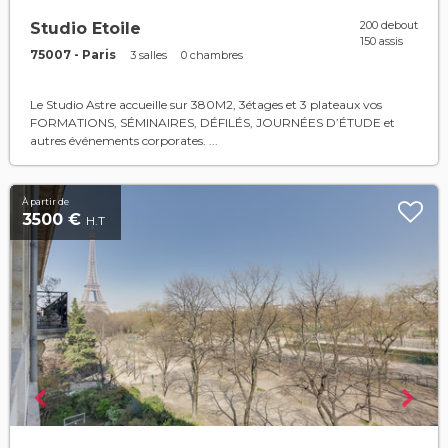
200 debout
Studio Etoile
150 assis
75007 - Paris
3 salles
0 chambres
Le Studio Astre accueille sur 380M2, 3étages et 3 plateaux vos
FORMATIONS, SÉMINAIRES, DÉFILÉS, JOURNÉES D’ÉTUDE et
autres événements corporates. ...
À partir de
3500 €
H.T