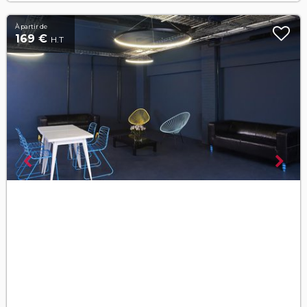
À partir de
169 €
H.T