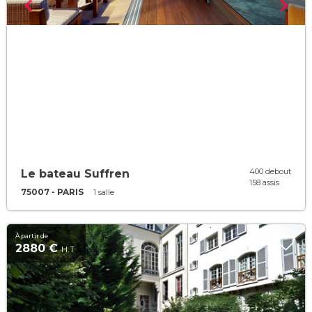
400 debout
Le bateau Suffren
158 assis
75007 - PARIS
1 salle
À partir de
2880 €
H.T