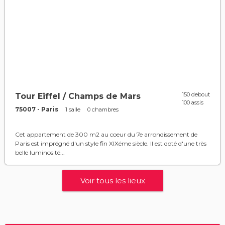
150 debout
Tour Eiffel / Champs de Mars
100 assis
75007 - Paris
1 salle
0 chambres
Cet appartement de 300 m2 au coeur du 7e arrondissement de
Paris est imprégné d'un style fin XIXéme siècle. Il est doté d'une très
belle luminosité...
Voir tous les lieux