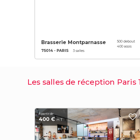
500 debout
Brasserie Montparnasse
400 assis
75014 - PARIS
3 salles
Les salles de réception Pari
À partir de
400 €
H.T