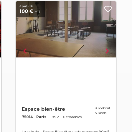
À partir de
100 €
H.T
90 debout
Espace bien-être
50 assis
75014 - Paris
1 salle
0 chambres
La salle de L'Espace Bien-être, vaste espace de 90m²