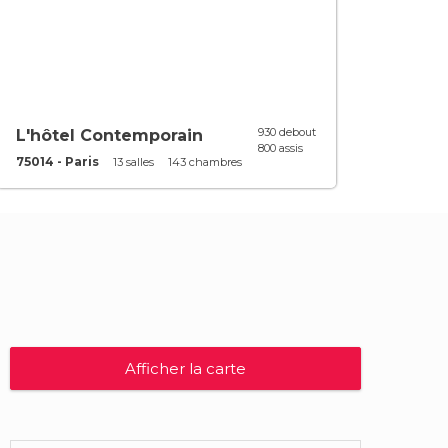
930 debout
L'hôtel Contemporain
800 assis
75014 - Paris
13 salles
143 chambres
Afficher la carte