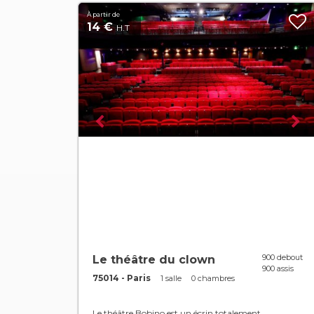
À partir de
14 €
H.T
900 debout
Le théâtre du clown
900 assis
75014 - Paris
1 salle
0 chambres
Le théâtre Bobino est un écrin totalement