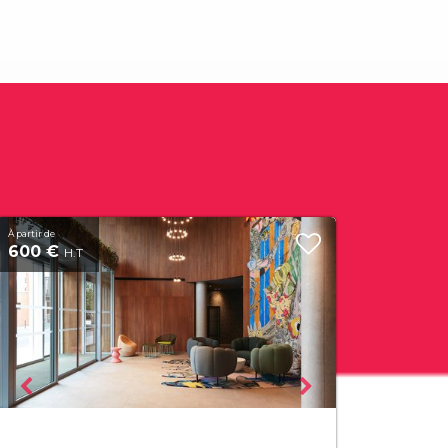
À partir de
600 €
H.T