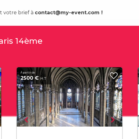
 votre brief à
contact@my-event.com
!
Paris 14ème
À partir de
2500 €
H.T