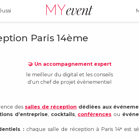
ussi
M
ception Paris 14ème
🤝 Un accompagnement expert
le meilleur du digital et les conseils
d'un chef de projet évènementiel
rence des
salles de réception
dédiées aux événemen
tions d’entreprise
,
cocktails
,
conférences
ou
événe
entiels :
chaque salle de réception à Paris 14ᵉ est sél