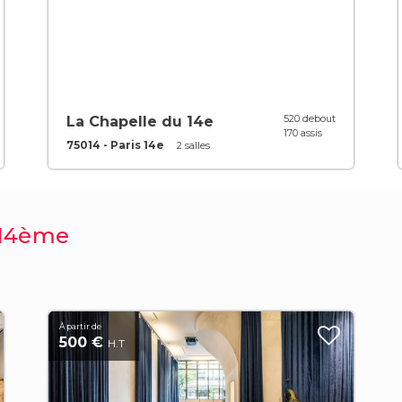
520 debout
La Chapelle du 14e
170 assis
75014 - Paris 14e
2 salles
s 14ème
À partir de
500 €
H.T