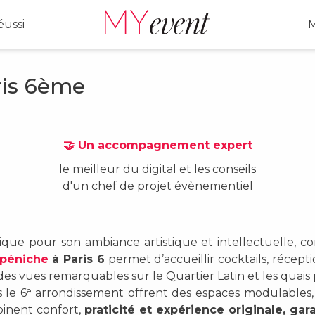
ussi
M
ris 6ème
🤝 Un accompagnement expert
le meilleur du digital et les conseils
d'un chef de projet évènementiel
que pour son ambiance artistique et intellectuelle, c
péniche
à Paris 6
permet d’accueillir cocktails, récepti
es vues remarquables sur le Quartier Latin et les quais p
 le 6ᵉ arrondissement offrent des espaces modulables
binent confort,
praticité et expérience originale, g