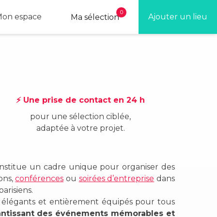
0
on espace
Ajouter un lieu
Ma sélection
⚡ Une prise de contact en 24 h
pour une sélection ciblée,
adaptée à votre projet.
onstitue un cadre unique pour organiser des
ons,
conférences
ou
soirées d’entreprise
dans
arisiens.
, élégants et entièrement équipés pour tous
arantissant des événements mémorables et