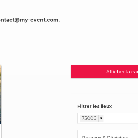
ontact@my-event.com
.
Afficher la ca
Filtrer les lieux
75006
×
Bateaux & Péniches