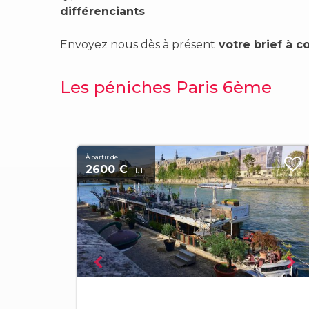
différenciants
Envoyez nous dès à présent
votre brief à
c
Les péniches Paris 6ème
À partir de
2600 €
H.T