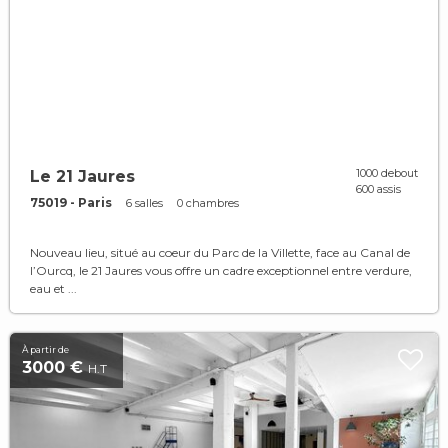
1000 debout
Le 21 Jaures
600 assis
75019 - Paris
6 salles
0 chambres
Nouveau lieu, situé au coeur du Parc de la Villette, face au Canal de
l’Ourcq, le 21 Jaures vous offre un cadre exceptionnel entre verdure,
eau et ...
À partir de
3000 €
H.T