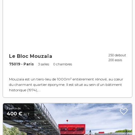
250 debout
Le Bloc Mouzaïa
200 assis
75019 - Paris
3 salles
0 chambres
Mouzaïa est un tiers-lieu de 1000m² entièrement rénové, au cœur
du charmant quartier éponyme. Il est situé au sein d’un bâtiment
historique (1974),...
À partir de
400 €
H.T