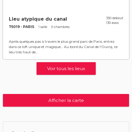
350 debout
Lieu atypique du canal
130 assis
75019 - PARIS
1 salle
0 chambres
Après quelques pas à travers le plus grand parc de Paris, entrez
dans ce loft unique et magique… Au bord du Canal de l'Ourcq, ce
lieu très haut de...
Voir tous les lieux
Afficher la carte