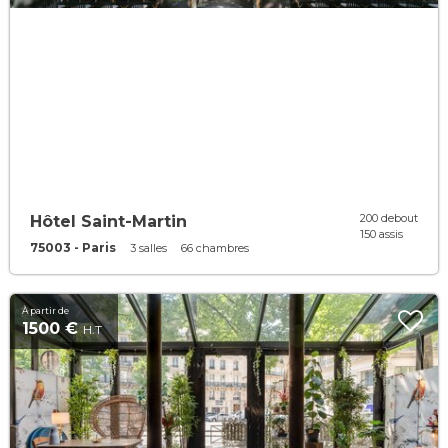
200 debout
Hôtel Saint-Martin
150 assis
75003 - Paris
3 salles
66 chambres
À partir de
1500 €
H.T