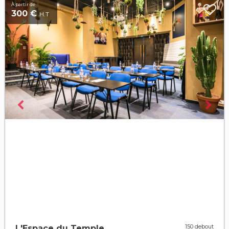
À partir de
300 €
H.T
150 debout
L'Espace du Temple