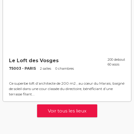
200 debout
Le Loft des Vosges
60 assis
75003 - PARIS
2 salles
0 chambres
Ce superbe loft d’architecte de 200 m2 , au cœur du Marais, baigné
de soleil dans une cour classée du directoire, bénéficiant d’une
terrasse filant...
Voir tous les lieux