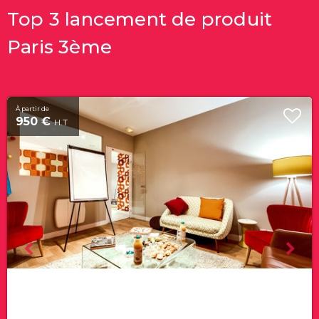
Top 3 lancement de produit
Paris 3ème
À partir de
950 €
H.T