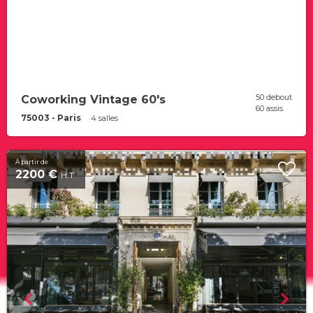
50 debout
Coworking Vintage 60's
60 assis
75003 - Paris
4 salles
À partir de
2200 €
H.T