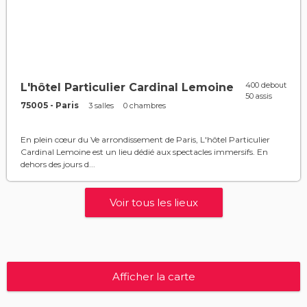
400 debout
L'hôtel Particulier Cardinal Lemoine
50 assis
75005 - Paris
3 salles
0 chambres
En plein cœur du Ve arrondissement de Paris, L'hôtel Particulier
Cardinal Lemoine est un lieu dédié aux spectacles immersifs. En
dehors des jours d...
Voir tous les lieux
Afficher la carte