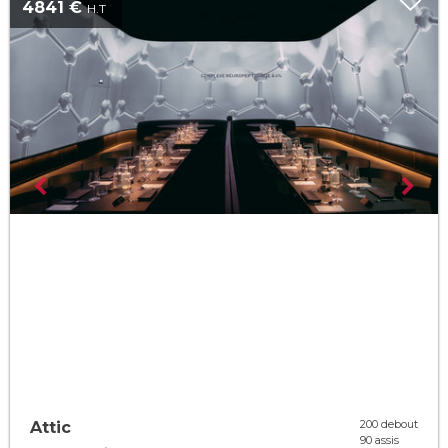
4841 €
H.T
200 debout
Attic
90 assis