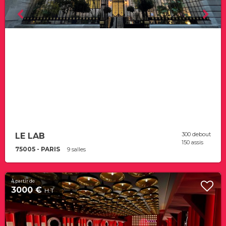
300 debout
LE LAB
150 assis
75005 - PARIS
9 salles
À partir de
3000 €
H.T