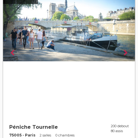
200 debout
Péniche Tournelle
80 assis
75005 - Paris
2 salles
0 chambres