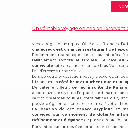
Cont
Un véritable voyage en Asie en réservant
Venez déguster un repas raffiné aux influences d’A
chaleureux est un ancien restaurant de l’épo
Récemment réaménagé, ce restaurant décalé d
relativement sombre et tamisée. Ce café es
conviviale
faite essentiellement de bois. Vous sau
lieu d’autant plus spacieux.
Lors de votre privatisation, vous y trouverez un d
lui donnant un
côté brut et authentique et lui 
Délicatement fleuri,
ce lieu insolite de Paris
es
accord avec le style de l’espace. Il est maintena
seront présentés tous les mets raffinés qui y son
possède également une
terrasse
mise à votre dispo
La location de cet espace atypique et mo
convives par ce moment de détente inform
raffinement et élégance
de par sa décoration ori
Pouvant accueillir des événements professionnels