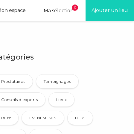
0
on espace
Ajouter un lieu
Ma sélection
atégories
Prestataires
Temoignages
Conseils d'experts
Lieux
Buzz
EVENEMENTS
D.I.Y.