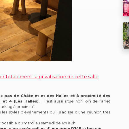
 totalement la privatisation de cette salle
x pas de Châtelet et des Halles et à proximité des
) et 4 (Les Halles).
Il est aussi situé non loin de l’arrêt
arking à proximité.
 les styles d’événements qu’il s’agisse d’une
réunion
très
et possible du mardi au samedi de 12h à 2h.
re, d’un accès wifi et d’une prise RJ45 si besoin.