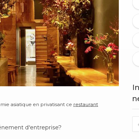
I
n
ie asiatique en privatisant ce
restaurant
énement d'entreprise
?