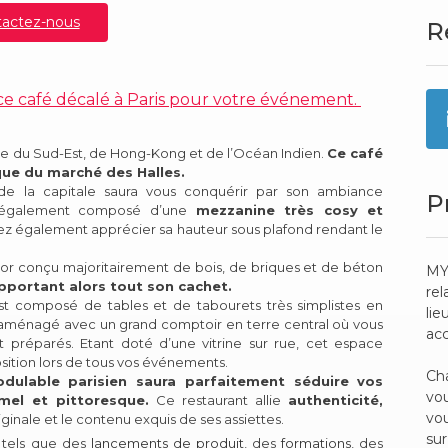
actez-nous
R
 ce café décalé à Paris pour votre événement.
sie du Sud-Est, de Hong-Kong et de l’Océan Indien.
Ce café
que du marché des Halles.
e la capitale saura vous conquérir par son ambiance
P
t également composé d’une
mezzanine très cosy et
rez également apprécier sa hauteur sous plafond rendant le
écor conçu majoritairement de bois, de briques et de béton
MY
apportant alors tout son cachet.
rel
t composé de tables et de tabourets très simplistes en
lie
nt aménagé avec un grand comptoir en terre central où vous
ac
t préparés. Etant doté d’une vitrine sur rue, cet espace
sition lors de tous vos événements.
Cha
dulable parisien saura parfaitement séduire vos
vou
el et pittoresque.
Ce restaurant allie
authenticité,
vou
ginale et le contenu exquis de ses assiettes.
sur
 tels que des
lancements de produit
, des
formations
, des