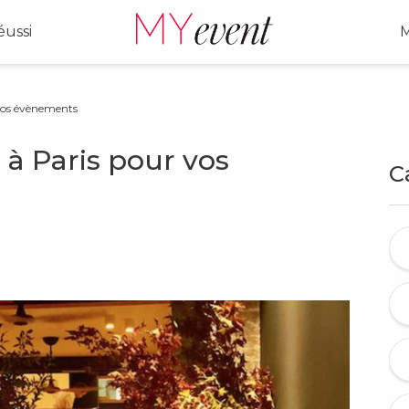
ussi
M
 vos évènements
 à Paris pour vos
C