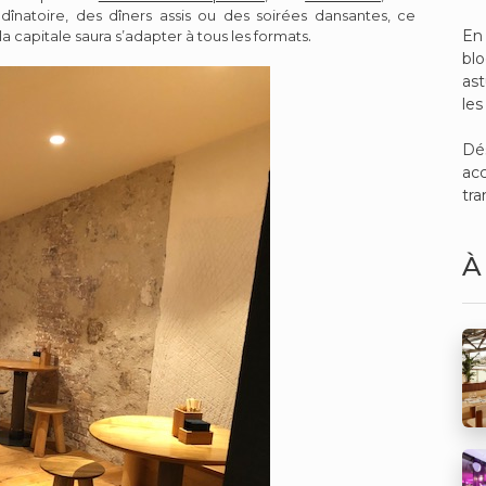
înatoire, des dîners assis ou des soirées dansantes, ce
.
En 
a capitale saura s’adapter à tous les formats
bl
ast
les
Dé
acc
tra
À