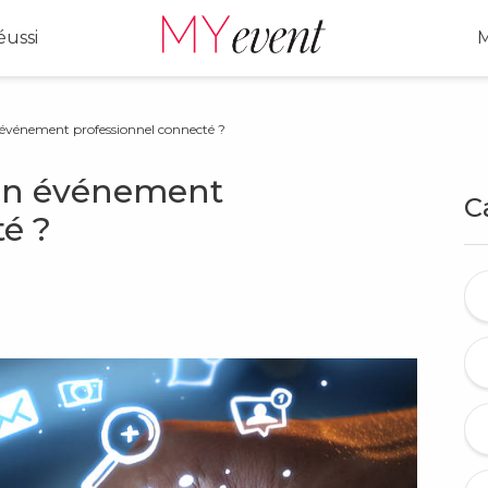
ussi
M
vénement professionnel connecté ?
un événement
C
é ?