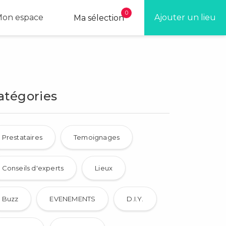
0
on espace
Ajouter un lieu
Ma sélection
atégories
Prestataires
Temoignages
Conseils d'experts
Lieux
Buzz
EVENEMENTS
D.I.Y.