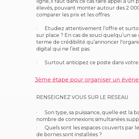
ligne, il faut dans ce cas faire appel à un
élevés, pouvant monter autour des 2 000€
comparer les prix et les offres.
·
Etudiez attentivement l’offre et surtou
sur place ? En cas de souci quelqu’un se dé
terme de crédibilité qu’annoncer l'organ
digital qui ne l’est pas.
·
Surtout anticipez ce poste dans votre
3ème étape pour organiser un évén
RENSEIGNEZ VOUS SUR LE RESEAU
·
Son type, sa puissance, quelle est la 
nombre de connexions simultanées suppor
·
Quels sont les espaces couverts par l
de bornes sont installées ?