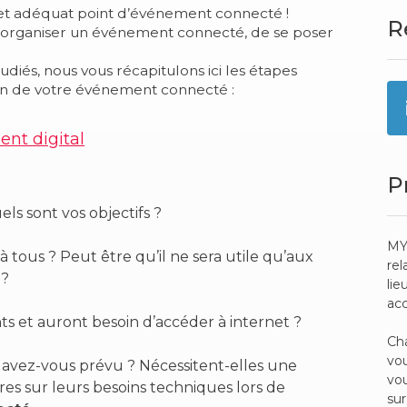
net adéquat point d’événement connecté !
R
ur organiser un événement connecté, de se poser
udiés, nous vous récapitulons ici les étapes
tion de votre événement connecté :
nt digital
P
s sont vos objectifs ?
MY
à tous ? Peut être qu’il ne sera utile qu’aux
rel
 ?
lie
ac
s et auront besoin d’accéder à internet ?
Cha
vou
ns avez-vous prévu ? Nécessitent-elles une
vou
res sur leurs besoins techniques lors de
sur