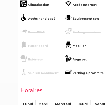
Climatisation
Accès Internet
Accès handicapé
Équipement son
Prise RJ45
Parking sur place
Paper board
Mobilier
Éxtérieur
Régisseur
Vue sur monument
Parking à proximité
Horaires
Lundi
Mardi
Mercredi
Jeudi
Vendr