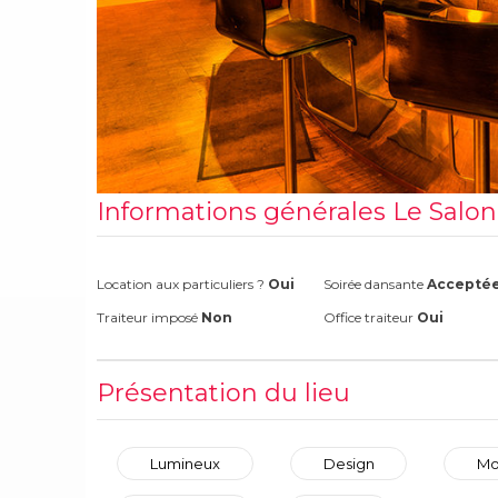
Informations générales Le Salo
Location aux particuliers ?
Oui
Soirée dansante
Accepté
Traiteur imposé
Non
Office traiteur
Oui
Présentation du lieu
Lumineux
Design
Mo