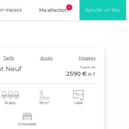
0
n espace
Ajouter un lieu
Ma sélection
Tarifs
Accès
Horaires
nt Neuf
À partir de
2590 €
H.T
50 pers.
150 m²
1 salle
0 chambres