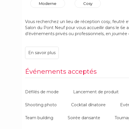
Moderne
Cosy
Vous recherchez un lieu de réception cosy, feutré e
Salon du Pont Neuf pour vous accueillir dans le 6e 
d’événements privés ou professionnels, en journée 
La privatisation complète du Salon du Pont Neuf vou
une ambiance personnalisée de 30 à 150 personnes. 
coeur du quartier latin et avec 2 parkings à proxi
événement selon votre projet (horaires, disposition
Événements acceptés
Défilés de mode
Lancement de produit
Shooting photo
Cocktail dînatoire
Evé
Team building
Soirée dansante
Tourna