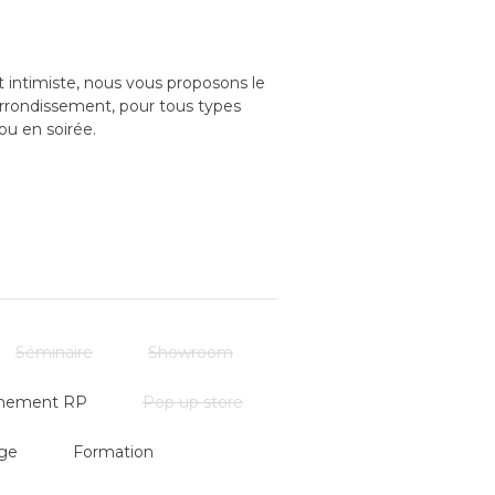
t intimiste, nous vous proposons le
arrondissement, pour tous types
ou en soirée.
s assure une totale convivialité et
Situés en plein centre de Paris, au
mité, nous pouvons aménager votre
 du lieu et des équipements…)
Séminaire
Showroom
nement RP
Pop up store
ge
Formation