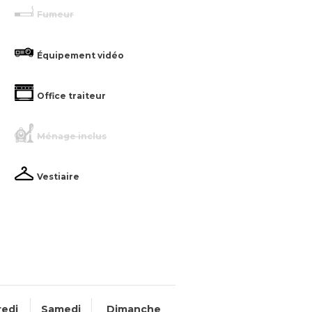
Fumeur
Équipement vidéo
Office traiteur
Ménage inclus
Vestiaire
edi
Samedi
Dimanche