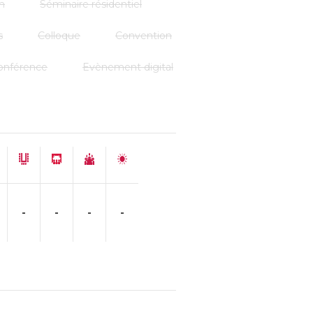
n
Séminaire résidentiel
s
Colloque
Convention
onférence
Evènement digital
-
-
-
-