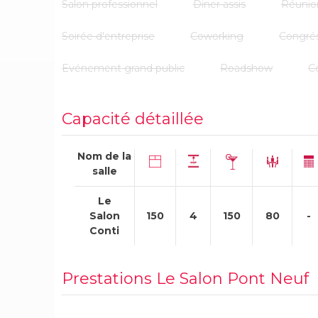
Salon professionnel
Diner assis
Réunio
Soirée d'entreprise
Coworking
Congré
Evénement grand public
Roadshow
C
Capacité détaillée
Nom de la
salle
Le
Salon
150
4
150
80
-
Conti
Prestations Le Salon Pont Neuf