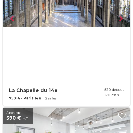
520 debout
La Chapelle du 14e
170 assis
75014 - Paris 14e
2 salles
À partir de
590 €
H.T