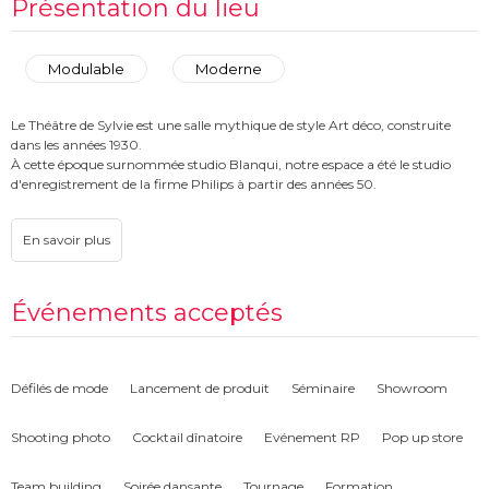
Présentation du lieu
Modulable
Moderne
Le Théâtre de Sylvie est une salle mythique de style Art déco, construite
dans les années 1930.
À cette époque surnommée studio Blanqui, notre espace a été le studio
d'enregistrement de la firme Philips à partir des années 50.
Notre espace vous offre la possibilité d’accueillir jusqu’à 280 personnes
pour vos événements professionnels ou privés. Composée d’un grand
parterre d’une surface de 280m² en parquet, ainsi que d’une scène de
90m² avec son rideau en velours, vous offrant un cadre idéal pour y
organiser vos discours, présentation, animation, enregistrement
Événements acceptés
audio/vidéo ou soirée privée. Avec une hauteur sous plafond de 10 mètres le
Théâtre de Sylvie est un espace hors du commun.
Défilés de mode
Lancement de produit
Séminaire
Showroom
Shooting photo
Cocktail dînatoire
Evénement RP
Pop up store
Team building
Soirée dansante
Tournage
Formation