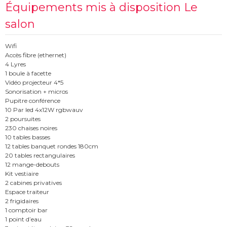
Équipements mis à disposition Le
salon
Wifi
Accès fibre (ethernet)
4 Lyres
1 boule à facette
Vidéo projecteur 4*5
Sonorisation + micros
Pupitre conférence
10 Par led 4x12W rgbwauv
2 poursuites
230 chaises noires
10 tables basses
12 tables banquet rondes 180cm
20 tables rectangulaires
12 mange-debouts
Kit vestiaire
2 cabines privatives
Espace traiteur
2 frigidaires
1 comptoir bar
1 point d’eau