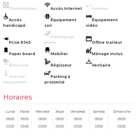
Climatisation
Accès Internet
Fumeur
Accès
Équipement
Équipement
handicapé
son
vidéo
Parking sur
Prise RJ45
place
Office traiteur
Paper board
Mobilier
Ménage inclus
Éxtérieur
Régisseur
Vestiaire
Vue sur
Parking à
monument
proximité
Horaires
Lundi
Mardi
Mercredi
Jeudi
Vendredi
Samedi
Dimanche
09:00
09:00
09:00
09:00
09:00
09:00
09:00
03:00
03:00
03:00
03:00
03:00
03:00
03:00