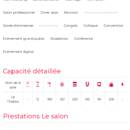
Salon professionnel
Diner assis
Réunion
Séminaire résidentiel
Soirée d'entreprise
Coworking
Congrés
Colloque
Convention
Evénement grand public
Roadshow
Conférence
Evènement digital
Capacité détaillée
Nom de la
salle
Le
-
12
300
120
200
100
90
200
-
Théâtre
Prestations Le salon