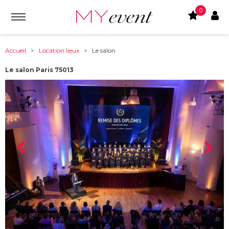
0
Accueil
>
Location lieux
> Le salon
Le salon Paris 75013
À partir de :
75013
-
Paris