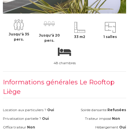
À partir de :
75009
-
Paris
199 €
H.T
Jusqu'à 35
Jusqu'à 20
33 m2
1 salles
pers.
pers.
48 chambres
Informations générales Le Rooftop
Liège
Location aux particuliers ?
Oui
Soirée dansante
Refusées
Privatisation partielle ?
Oui
Traiteur imposé
Non
Office traiteur
Non
Hébergement
Oui