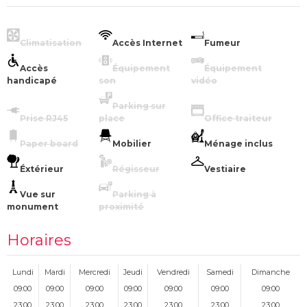
Climatisation
Accès Internet
Fumeur
Accès
Équipement
Équipement
handicapé
son
vidéo
Parking sur
Prise RJ45
place
Office traiteur
Paper board
Mobilier
Ménage inclus
Éxtérieur
Régisseur
Vestiaire
Vue sur
Parking à
monument
proximité
Horaires
Lundi
Mardi
Mercredi
Jeudi
Vendredi
Samedi
Dimanche
09:00
09:00
09:00
09:00
09:00
09:00
09:00
23:00
23:00
23:00
23:00
23:00
23:00
23:00