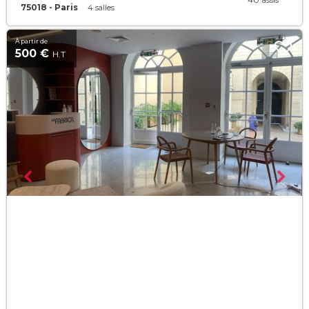
75018 - Paris
4 salles
À partir de
500 €
H.T