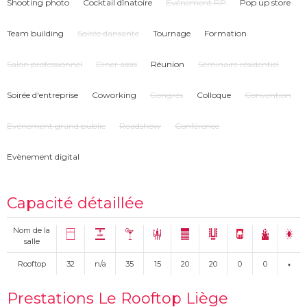
Shooting photo
Cocktail dînatoire
Evénement RP
Pop up store
Team building
Soirée dansante
Tournage
Formation
Salon professionnel
Diner assis
Réunion
Séminaire résidentiel
Soirée d'entreprise
Coworking
Congrés
Colloque
Convention
Evénement grand public
Roadshow
Conférence
Evènement digital
Capacité détaillée
Nom de la
salle
Rooftop
32
n/a
35
15
20
20
0
0
Prestations Le Rooftop Liège