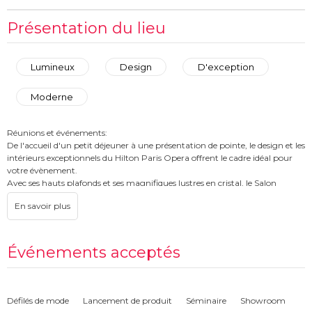
Présentation du lieu
Lumineux
Design
D'exception
Moderne
Réunions et événements:
De l'accueil d'un petit déjeuner à une présentation de pointe, le design et les
intérieurs exceptionnels du Hilton Paris Opera offrent le cadre idéal pour
votre évènement.
Avec ses hauts plafonds et ses magnifiques lustres en cristal, le Salon
Baccarat est le parfait écrin pour des évènements exclusifs. Sept autres
salles de réunion, récemment rénovées et dotées d'une technologie de
pointe, sont situées au niveau Entresol et au rez-de-chaussée (Salon
Bolero).
Événements acceptés
Mariages:
Tombez également sous le charme du somptueux Salon Baccarat ou de
l'élégance du Grand Salon. Que vous optiez pour une cérémonie intimiste
ou un grand diner, un coordinateur dédié vous accompagne à chaque
Défilés de mode
Lancement de produit
Séminaire
Showroom
étape. De la décoration à l'animation, du choix des menus à l'accueil de vos