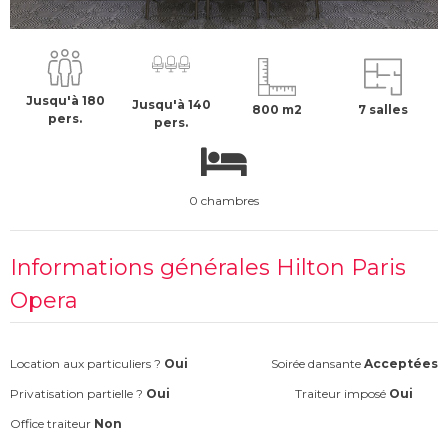
1500 €
H.T
Jusqu'à 180
Jusqu'à 140
800 m2
7 salles
pers.
pers.
0 chambres
Informations générales Hilton Paris
Opera
Location aux particuliers ?
Oui
Soirée dansante
Acceptées
Privatisation partielle ?
Oui
Traiteur imposé
Oui
Office traiteur
Non