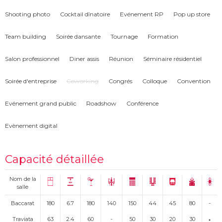
convives, satisfaire vos souhaits est notre seul objectif. Votre cérémonie
Shooting photo
Cocktail dînatoire
Evénement RP
Pop up store
restera ainsi à jamais gravée dans l'esprit de chacun.
Team building
Soirée dansante
Tournage
Formation
Salon professionnel
Diner assis
Réunion
Séminaire résidentiel
Soirée d'entreprise
Coworking
Congrés
Colloque
Convention
Evénement grand public
Roadshow
Conférence
Evènement digital
Capacité détaillée
Nom de la
salle
Baccarat
180
6.7
180
140
150
44
45
80
-
Traviata
63
2.4
60
-
50
30
20
30