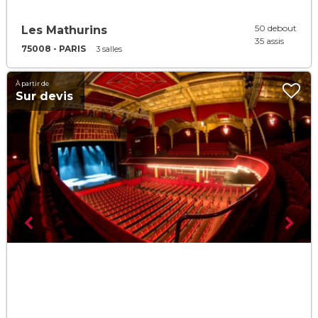
50 debout
Les Mathurins
35 assis
75008 - PARIS
3 salles
À partir de
Sur devis