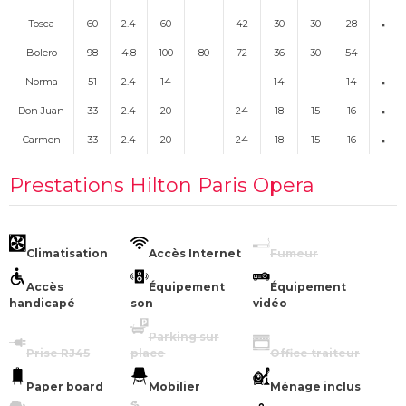
Tosca
60
2.4
60
-
42
30
30
28
Bolero
98
4.8
100
80
72
36
30
54
-
Norma
51
2.4
14
-
-
14
-
14
Don Juan
33
2.4
20
-
24
18
15
16
Carmen
33
2.4
20
-
24
18
15
16
Prestations Hilton Paris Opera
Climatisation
Accès Internet
Fumeur
Accès
Équipement
Équipement
handicapé
son
vidéo
Parking sur
Prise RJ45
place
Office traiteur
Paper board
Mobilier
Ménage inclus