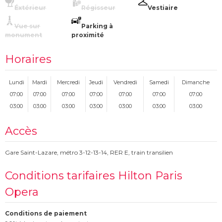
Éxtérieur
Régisseur
Vestiaire
Vue sur
Parking à
monument
proximité
Horaires
Lundi
Mardi
Mercredi
Jeudi
Vendredi
Samedi
Dimanche
07:00
07:00
07:00
07:00
07:00
07:00
07:00
03:00
03:00
03:00
03:00
03:00
03:00
03:00
Accès
Gare Saint-Lazare, métro 3-12-13-14, RER E, train transilien
Conditions tarifaires Hilton Paris
Opera
Conditions de paiement