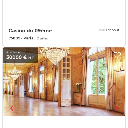
1300 debout
Casino du 09ème
75009 - Paris
2 salles
À partir de
30000 €
H.T