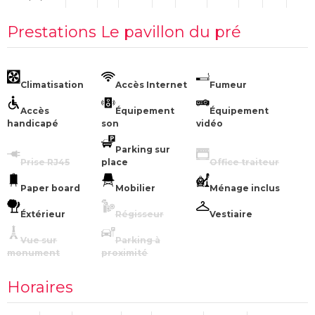
Prestations Le pavillon du pré
Climatisation
Accès Internet
Fumeur
Accès
Équipement
Équipement
handicapé
son
vidéo
Parking sur
Prise RJ45
place
Office traiteur
Paper board
Mobilier
Ménage inclus
Éxtérieur
Régisseur
Vestiaire
Vue sur
Parking à
monument
proximité
Horaires