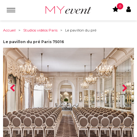
0
Accueil
>
Studios vidéos Paris
> Le pavillon du pré
Le pavillon du pré Paris 75016
À partir de :
75016
-
Paris