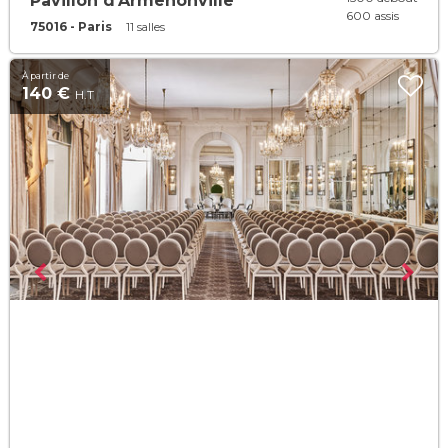
Pavillon d'Armenonville
600 assis
75016 - Paris
11 salles
À partir de
140 €
H.T