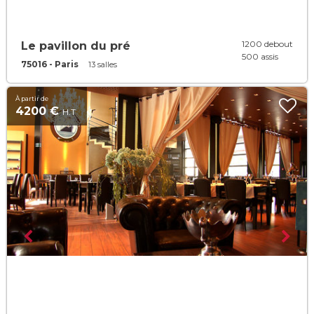
1200 debout
Le pavillon du pré
500 assis
75016 - Paris
13 salles
À partir de
4200 €
H.T