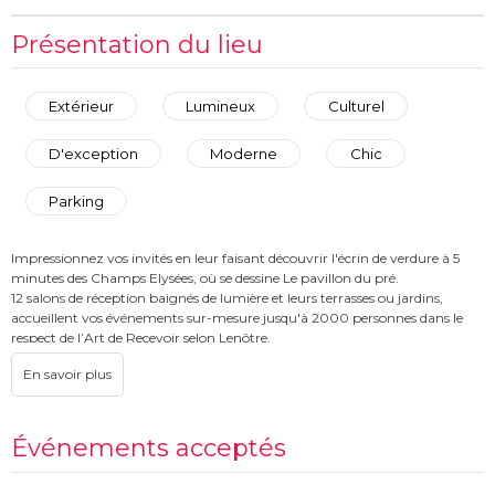
Présentation du lieu
Extérieur
Lumineux
Culturel
D'exception
Moderne
Chic
Parking
Impressionnez vos invités en leur faisant découvrir l'écrin de verdure à 5
minutes des Champs Elysées, où se dessine Le pavillon du pré.
12 salons de réception baignés de lumière et leurs terrasses ou jardins,
accueillent vos événements sur-mesure jusqu'à 2000 personnes dans le
respect de l’Art de Recevoir selon Lenôtre.
La cuisine créative de Guy Krenzer, Meilleur Ouvrier de France et les vins
sélectionnés par Olivier Poussier, Meilleur Sommelier du Monde 2000 sont
la promesse d’une gastronomie raffinée et exclusive pour vos déjeuners ou
dîners d'affaires.
Événements acceptés