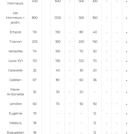
400
600
-
500
300
-
-
Honneurs
Les
Honneurs +
800
1200
-
500
300
-
-
jardin
Empire
110
150
-
80
40
-
-
Trianon
205
300
-
200
150
-
-
Versailles
74
100
-
70
50
-
-
Louis XVI
110
150
-
120
70
-
-
Caravelle
32
40
-
30
20
-
-
Catelan
67
80
-
60
36
-
-
Marie-
32
30
-
20
-
-
-
Antoinette
Lenôtre
60
70
-
50
50
-
-
Eugénie
19
-
-
-
12
-
-
Médicis
18
-
-
-
12
-
-
Roqueplan
18
-
-
-
12
-
-