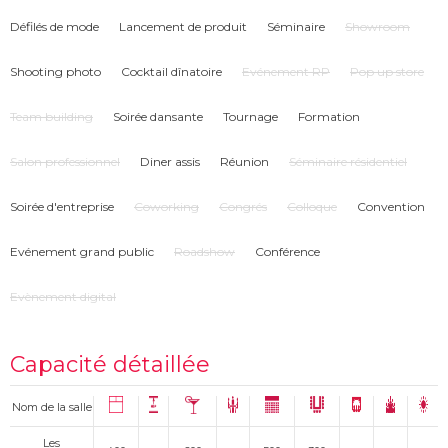
Défilés de mode
Lancement de produit
Séminaire
Showroom
Shooting photo
Cocktail dînatoire
Evénement RP
Pop up store
Team building
Soirée dansante
Tournage
Formation
Salon professionnel
Diner assis
Réunion
Séminaire résidentiel
Soirée d'entreprise
Coworking
Congrés
Colloque
Convention
Evénement grand public
Roadshow
Conférence
Evènement digital
Capacité détaillée
Nom de la salle
Les