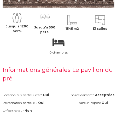
140 €
H.T
Jusqu'à 1200
Jusqu'à 500
1545 m2
13 salles
pers.
pers.
0 chambres
Informations générales Le pavillon du
pré
Location aux particuliers ?
Oui
Soirée dansante
Acceptées
Privatisation partielle ?
Oui
Traiteur imposé
Oui
Office traiteur
Non