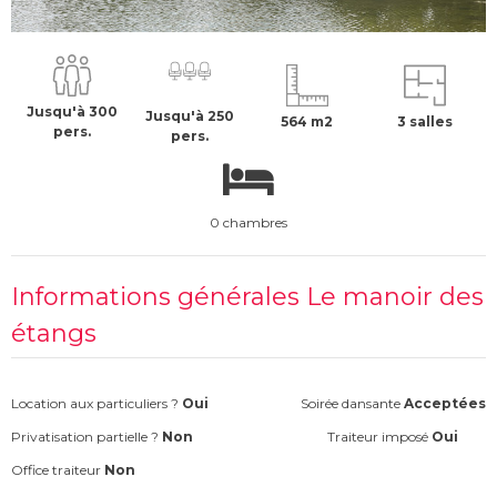
À la demande €
H.T
Jusqu'à 300
Jusqu'à 250
564 m2
3 salles
pers.
pers.
0 chambres
Informations générales Le manoir des
étangs
Location aux particuliers ?
Oui
Soirée dansante
Acceptées
Privatisation partielle ?
Non
Traiteur imposé
Oui
Office traiteur
Non