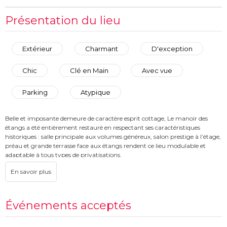
Présentation du lieu
Extérieur
Charmant
D'exception
Chic
Clé en Main
Avec vue
Parking
Atypique
Belle et imposante demeure de caractère esprit cottage, Le manoir des
étangs a été entièrement restauré en respectant ses caractéristiques
historiques : salle principale aux volumes généreux, salon prestige à l’étage,
préau et grande terrasse face aux étangs rendent ce lieu modulable et
adaptable à tous types de privatisations.
Le manoir se privatise seul ou en complément de la volière.
Pourquoi organiser votre événement au manoir :
Bel extérieur
Lieu très modulable
Événements acceptés
3 espaces en un
Possibilité d'organiser des évènements hybrides