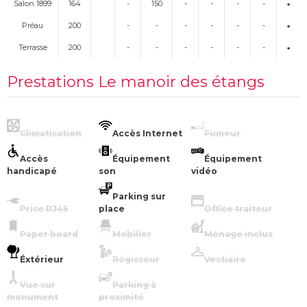
Salon 1899
164
-
150
-
-
-
-
Préau
200
-
-
-
-
-
-
Terrasse
200
-
-
-
-
-
-
Prestations Le manoir des étangs
Climatisation
Accès Internet
Fumeur
Accès
Équipement
Équipement
handicapé
son
vidéo
Parking sur
Prise RJ45
place
Office traiteur
Paper board
Mobilier
Ménage inclus
Éxtérieur
Régisseur
Vestiaire
Vue sur
Parking à
monument
proximité