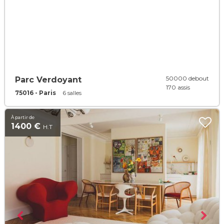
50000 debout
Parc Verdoyant
170 assis
75016 - Paris
6 salles
À partir de
1400 €
H.T