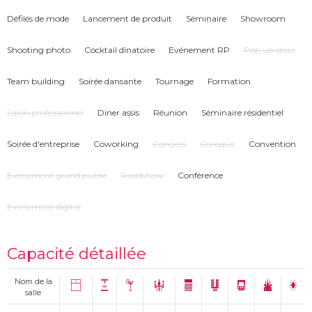
Défilés de mode
Lancement de produit
Séminaire
Showroom
Surface : 560m2
Cocktail : 300 personnes
Shooting photo
Cocktail dînatoire
Evénement RP
Pop up store
Repas assis : 250 personnes
Conférence : 170 personnes
Soirée dansante : 300 personnes
Team building
Soirée dansante
Tournage
Formation
Salon professionnel
Diner assis
Réunion
Séminaire résidentiel
Soirée d'entreprise
Coworking
Congrés
Colloque
Convention
Evénement grand public
Roadshow
Conférence
Evènement digital
Capacité détaillée
Nom de la
salle