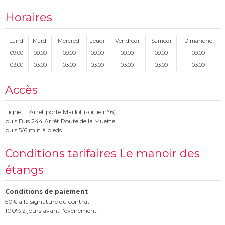
Horaires
Lundi
Mardi
Mercredi
Jeudi
Vendredi
Samedi
Dimanche
09:00
09:00
09:00
09:00
09:00
09:00
09:00
03:00
03:00
03:00
03:00
03:00
03:00
03:00
Accès
Ligne 1 : Arrêt porte Maillot (sortie n°6)
puis Bus 244 Arrêt Route de la Muette
puis 5/6 min à pieds
Conditions tarifaires Le manoir des
étangs
Conditions de paiement
50% à la signature du contrat
100% 2 jours avant l'événement