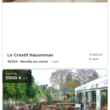
15 debout
Le Créatif Hausmman
8 assis
92200 - Neuilly sur seine
1 salle
À partir de
31500 €
H.T