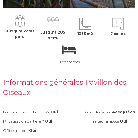
31500 €
H.T
Jusqu'à 2280
Jusqu'à 285
1335 m2
7 salles
pers.
pers.
0 chambres
Informations générales Pavillon des
Oiseaux
Location aux particuliers ?
Oui
Soirée dansante
Acceptées
Privatisation partielle ?
Oui
Traiteur imposé
Oui
Office traiteur
Oui