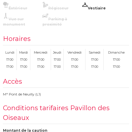
Éxtérieur
Régisseur
Vestiaire
Vue sur
Parking à
monument
proximité
Horaires
Lundi
Mardi
Mercredi
Jeudi
Vendredi
Samedi
Dimanche
17:00
17:00
17:00
17:00
17:00
17:00
17:00
17:00
17:00
17:00
17:00
17:00
17:00
17:00
Accès
M° Pont de Neuilly (L1)
Conditions tarifaires Pavillon des
Oiseaux
Montant de la caution