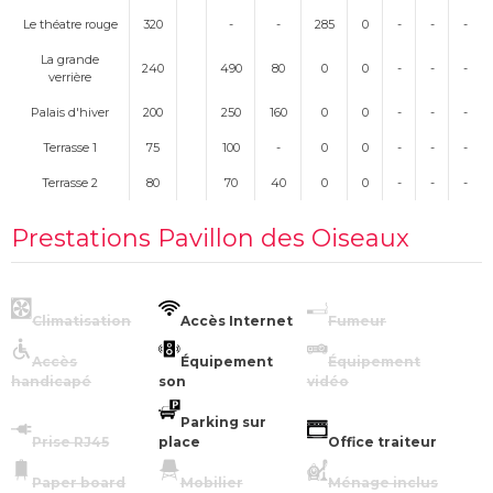
Le théatre rouge
320
-
-
285
0
-
-
-
La grande
240
490
80
0
0
-
-
-
verrière
Palais d'hiver
200
250
160
0
0
-
-
-
Terrasse 1
75
100
-
0
0
-
-
-
Terrasse 2
80
70
40
0
0
-
-
-
Prestations Pavillon des Oiseaux
Climatisation
Accès Internet
Fumeur
Accès
Équipement
Équipement
handicapé
son
vidéo
Parking sur
Prise RJ45
place
Office traiteur
Paper board
Mobilier
Ménage inclus