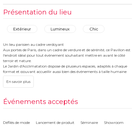
Présentation du lieu
Extérieur
Lumineux
Chic
Un lieu parisien au cadre verdoyant
Aux portes de Paris, dans un cadre de verdure et de sérénité, ce Pavillon est
l'endroit idéal pour tout événement souhaitant mettre en avant le côté
terroir et nature.
Le Jardin d'Acclimatation dispose de plusieurs espaces, adaptés à chaque
format et pouvant accueillir aussi bien des événements à taille humaine
que des événement de grande ampleur. En effet, ce lieu peut accueillir de
10 à 5000 personnes pour un cocktail.
Tous ces espaces sont entourés d'un environnement bucolique, une
situation exceptionnelle à Paris, à 5 minutes de l’Etoile, et de la Porte
Maillot.
Événements acceptés
Vous pourrez également bénéficier d’une grande flexibilité en terme
d’horaires puisque le lieu est privatisable de 8h à 3h du matin, une aubaine
si vous souhaitez organiser une soirée dansante dans un cadre hors du
temps !
Défilés de mode
Lancement de produit
Séminaire
Showroom