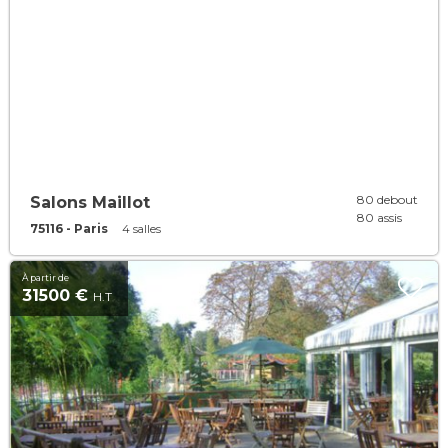
80 debout
Salons Maillot
80 assis
75116 - Paris
4 salles
À partir de
31500 €
H.T