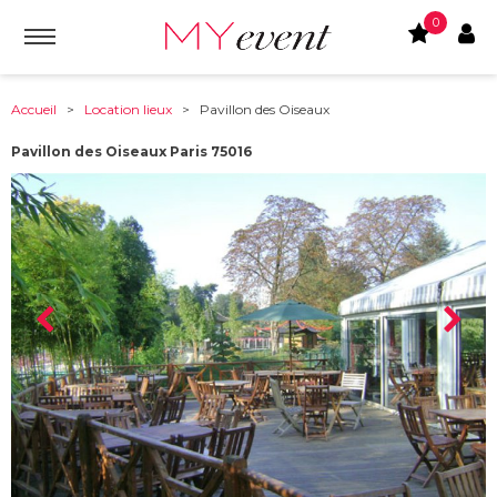
0
Accueil
>
Location lieux
> Pavillon des Oiseaux
Pavillon des Oiseaux Paris 75016
À partir de :
75016
-
Paris