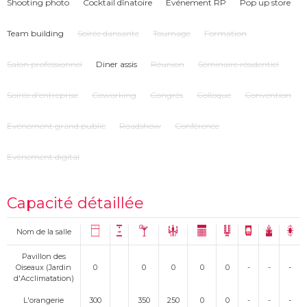
Shooting photo
Cocktail dînatoire
Evénement RP
Pop up store
Team building
Soirée dansante
Tournage
Formation
Salon professionnel
Diner assis
Réunion
Séminaire résidentiel
Soirée d'entreprise
Coworking
Congrés
Colloque
Convention
Evénement grand public
Roadshow
Conférence
Evènement digital
Capacité détaillée
Nom de la salle
Pavillon des
Oiseaux (Jardin
0
0
0
0
0
-
-
-
d'Acclimatation)
L'orangerie
300
350
250
0
0
-
-
-