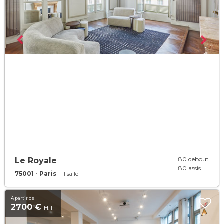
80 debout
Le Royale
80 assis
75001 - Paris
1 salle
À partir de
2700 €
H.T