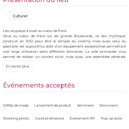
Culturel
Lieu atypique à louer au coeur de Paris
Situé au coeur de Paris sur les grands Boulevards, ce lieu mythique,
construit en 1932 pour être le temple du cinéma mais aussi celui du
spectacle, est aujourd'hui doté d'un équipement exceptionnel permettant
une large utilisation dans différents domaines. La salle principale vous
permet de réaliser un concert privé, mais aussi une assemblée générale,
une convention, une plénière ou une projection privée à partir de 300
personnes jusqu'à 2 500 personnes. Ses espaces cocktails répartis sur les
trois niveaux vous permettent l'organisation avant ou après l'événement,
d'une réception jusqu'à 1 500 personnes. Doté de deux écrans, l'un de 25
mètres de base, l'autre de 16 mètres, vous pourrez diffuser tous vos projets
Événements acceptés
ou films. Nous vous assurons d'apporter à vos réceptions, une ambiance
inédite, drôle et originale. Le lieu dispose, en dehors de sa grande salle, de 7
autres lieux de capacités différentes pour accueillir toutes vos
manifestations de 10 à 500 personnes. En cinquante années d'existence,
Défilés de mode
Lancement de produit
Séminaire
Showroom
son indice de fréquentation n'a pas baissé. Un million deux cent cinquante
mille fidèles se pressent chaque année dans le plus grand Temple dédié au
Shooting photo
Cocktail dînatoire
Evénement RP
Pop up store
Cinéma. C'est un endroit chargé d'histoire qui pourra accueillir vos
événements les plus divers et vous permet même de personnaliser à