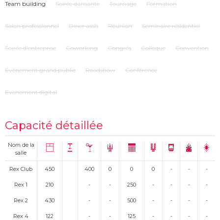
l'image de votre événement la façade numérique. Original et unique en
Team building
Soirée dansante
Tournage
Formation
France!
Salon professionnel
Diner assis
Réunion
Séminaire résidentiel
Soirée d'entreprise
Coworking
Congrés
Colloque
Convention
Evénement grand public
Roadshow
Conférence
Evènement digital
Capacité détaillée
Nom de la
salle
Rex Club
450
400
0
0
0
-
-
-
Rex 1
210
-
-
250
-
-
-
-
Rex 2
430
-
-
500
-
-
-
-
Rex 4
122
-
-
125
-
-
-
-