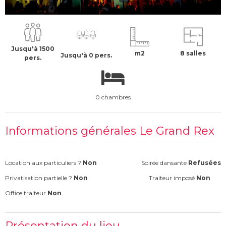
24500 €
H.T
Jusqu'à 1500
m2
8 salles
Jusqu'à 0 pers.
pers.
0 chambres
Informations générales Le Grand Rex
Location aux particuliers ?
Non
Soirée dansante
Refusées
Privatisation partielle ?
Non
Traiteur imposé
Non
Office traiteur
Non
Présentation du lieu