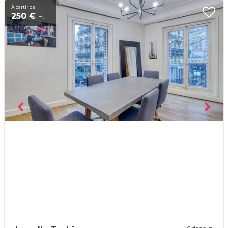
À partir de
250 €
H.T