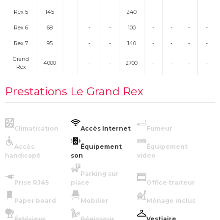
Rex 5
145
-
-
240
-
-
-
-
Rex 6
68
-
-
100
-
-
-
-
Rex 7
95
-
-
140
-
-
-
-
Grand
4000
-
-
2700
-
-
-
-
Rex
Prestations Le Grand Rex
Climatisation
Accès Internet
Fumeur
Accès
Équipement
Équipement
handicapé
son
vidéo
Parking sur
Prise RJ45
place
Office traiteur
Paper board
Mobilier
Ménage inclus
Éxtérieur
Régisseur
Vestiaire