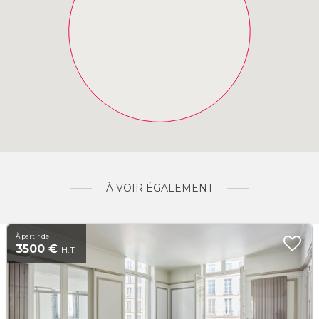
À VOIR ÉGALEMENT
À partir de
3500 €
H.T