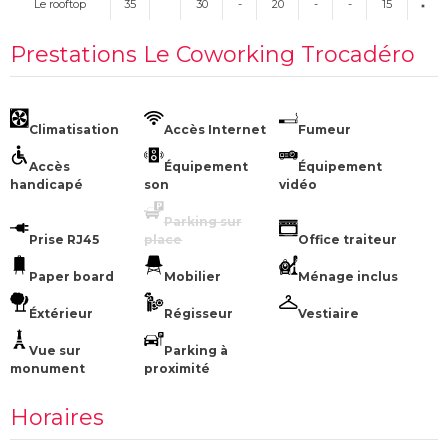
Le rooftop
35
30
-
20
-
-
15
Prestations Le Coworking Trocadéro
Climatisation
Accès Internet
Fumeur
Accès
Équipement
Équipement
handicapé
son
vidéo
Parking sur
Prise RJ45
place
Office traiteur
Paper board
Mobilier
Ménage inclus
Éxtérieur
Régisseur
Vestiaire
Vue sur
Parking à
monument
proximité
Horaires