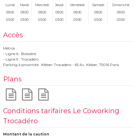
Lundi
Mardi
Mercredi
Jeudi
Vendredi
Samedi
Dimanche
09:00
09:00
09:00
09:00
09:00
09:00
09:00
03:00
03:00
03:00
03:00
03:00
03:00
03:00
Accès
Métros :
- Ligne 6 : Boissière
- Ligne 9 : Trocadéro
Parking à proximité : Kléber-Trocadero - 65 Av. Kléber, 75016 Paris
Plans
Conditions tarifaires Le Coworking
Trocadéro
Montant de la caution