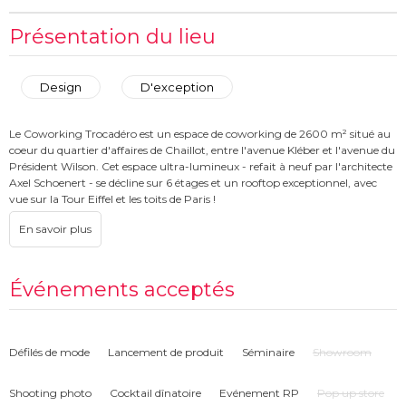
Présentation du lieu
Design
D'exception
Le Coworking Trocadéro est un espace de coworking de 2600 m² situé au
coeur du quartier d'affaires de Chaillot, entre l'avenue Kléber et l'avenue du
Président Wilson. Cet espace ultra-lumineux - refait à neuf par l'architecte
Axel Schoenert - se décline sur 6 étages et un rooftop exceptionnel, avec
vue sur la Tour Eiffel et les toits de Paris !
En octobre 2022, Morning a obtenu la certification B Corp et s’engage
quotidiennement à réduire son empreinte écologique dans tous les
domaines (recyclage et revalorisation des déchets, démarche 0 papier et 0
plastique, réduction du gaspillage alimentaire, réemploi de matériaux et
Événements acceptés
mobilier, création de mobilier éco-conçus, énergie raisonnée, charte
d'engagement signée avec nos prestataires…).
Défilés de mode
Lancement de produit
Séminaire
Showroom
Shooting photo
Cocktail dînatoire
Evénement RP
Pop up store