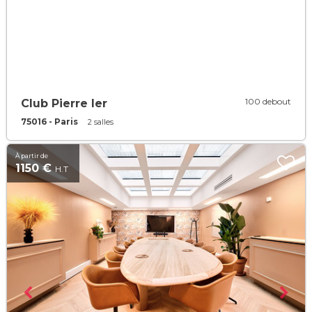
100 debout
Club Pierre Ier
75016 - Paris
2 salles
À partir de
1150 €
H.T