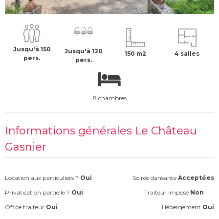
50 €
H.T
Jusqu'à 150
Jusqu'à 120
150 m2
4 salles
pers.
pers.
8 chambres
Informations générales Le Château
Gasnier
Location aux particuliers ?
Oui
Soirée dansante
Acceptées
Privatisation partielle ?
Oui
Traiteur imposé
Non
Office traiteur
Oui
Hébergement
Oui