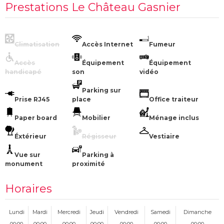
Prestations Le Château Gasnier
Climatisation
Accès Internet
Fumeur
Accès
Équipement
Équipement
handicapé
son
vidéo
Parking sur
Prise RJ45
place
Office traiteur
Paper board
Mobilier
Ménage inclus
Éxtérieur
Régisseur
Vestiaire
Vue sur
Parking à
monument
proximité
Horaires
Lundi
Mardi
Mercredi
Jeudi
Vendredi
Samedi
Dimanche
00:00
00:00
00:00
00:00
00:00
00:00
00:00