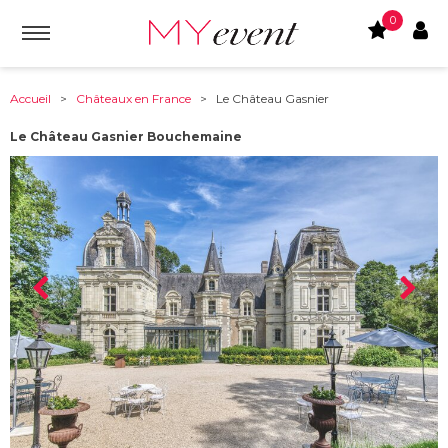
0
Accueil
>
Châteaux en France
> Le Château Gasnier
Le Château Gasnier Bouchemaine
À partir de :
49080
-
Bouchemaine