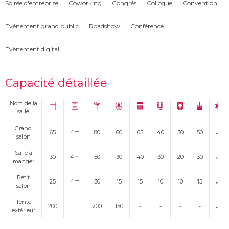
Soirée d'entreprise
Coworking
Congrés
Colloque
Convention
Evénement grand public
Roadshow
Conférence
Evènement digital
Capacité détaillée
Nom de la
salle
Grand
65
4m
80
60
65
40
30
50
salon
Salle à
30
4m
50
30
40
30
20
30
manger
Petit
25
4m
30
15
15
10
10
15
salon
Tente
200
200
150
-
-
-
-
extérieur