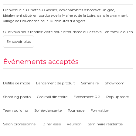
Bienvenue au Château Gasnier, des chambres d’hôtes et un gîte,
idéalement situé, en bordure de la Maine et de la Loire, dans le charmant
village de Bouchemaine, à 10 minutes d’Angers.
Que vous nous rendiez visite pour le tourisme ou le travail, en famille ou en
couple, nos chambres d’hôtes en bord de Loire vous proposent une
véritable expérience, agrémentée de nombreuses prestations, dans une
ambiance agréable et familiale.
Installée dans un parc de 5 hectares, notre maison d’hôtes au bord de la
Événements acceptés
Loire est le pied-à-terre idéal à quelques pas d’Angers !
Au Château Gasnier, vous retrouverez tout le nécessaire pour un séjour
réussi : un cadre agréable, des prestations de grande qualité, un accueil
Défilés de mode
Lancement de produit
Séminaire
Showroom
chaleureux, des hébergements bien équipés… Réservez votre escale
directement sur le site internet de notre maison d'hôtes en bord de Loire ou
Shooting photo
Cocktail dînatoire
Evénement RP
Pop up store
contactez-nous !
Team building
Soirée dansante
Tournage
Formation
Salon professionnel
Diner assis
Réunion
Séminaire résidentiel