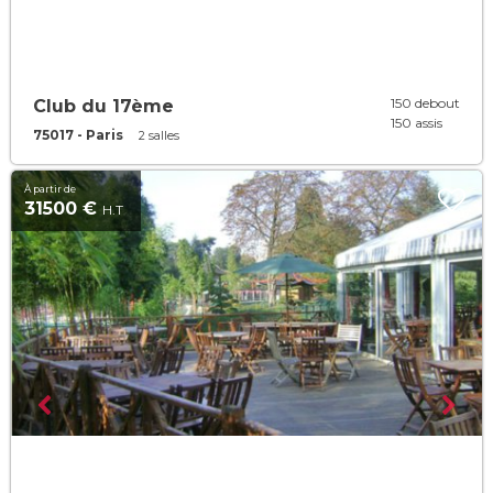
150 debout
Club du 17ème
150 assis
75017 - Paris
2 salles
À partir de
31500 €
H.T