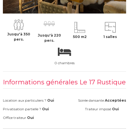
À partir de :
75017
-
Paris
À la demande €
H.T
Jusqu'à 350
Jusqu'à 220
500 m2
1 salles
pers.
pers.
0 chambres
Informations générales Le 17 Rustique
Location aux particuliers ?
Oui
Soirée dansante
Acceptées
Privatisation partielle ?
Oui
Traiteur imposé
Oui
Office traiteur
Oui