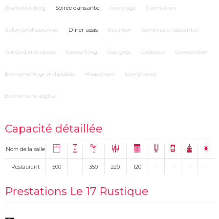
Team building
Soirée dansante
Tournage
Formation
Salon professionnel
Diner assis
Réunion
Séminaire résidentiel
Soirée d'entreprise
Coworking
Congrés
Colloque
Convention
Evénement grand public
Roadshow
Conférence
Evènement digital
Capacité détaillée
Nom de la salle
Restaurant
500
350
220
120
-
-
-
-
Prestations Le 17 Rustique