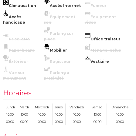
Climatisation
Accès Internet
Fumeur
Accès
Équipement
Équipement
handicapé
son
vidéo
Parking sur
Prise RJ45
place
Office traiteur
Paper board
Mobilier
Ménage inclus
Éxtérieur
Régisseur
Vestiaire
Vue sur
Parking à
monument
proximité
Horaires
Lundi
Mardi
Mercredi
Jeudi
Vendredi
Samedi
Dimanche
10:00
10:00
10:00
10:00
10:00
10:00
10:00
00:00
00:00
00:00
00:00
00:00
00:00
00:00