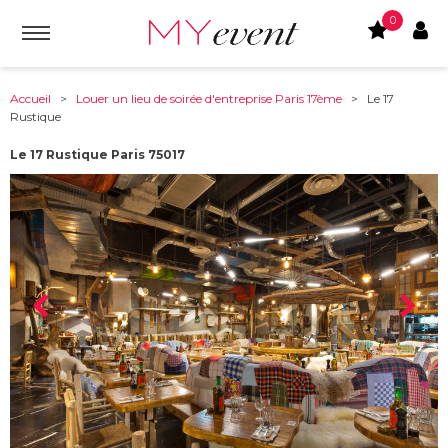
0
Accueil
>
Louer un lieu de soirée d'entreprise Paris 17ème
> Le 17
Rustique
Le 17 Rustique Paris 75017