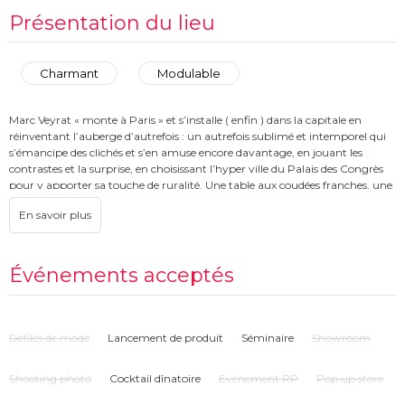
Présentation du lieu
Charmant
Modulable
Marc Veyrat « monte à Paris » et s’installe ( enfin ) dans la capitale en
réinventant l’auberge d’autrefois : un autrefois sublimé et intemporel qui
s’émancipe des clichés et s’en amuse encore davantage, en jouant les
contrastes et la surprise, en choisissant l’hyper ville du Palais des Congrès
pour y apporter sa touche de ruralité. Une table aux coudées franches, une
table roborative et sincère revisitant certains classiques du chef Veyrat, en
créant d’autres … Idéal pour vos événements!
Événements acceptés
Défilés de mode
Lancement de produit
Séminaire
Showroom
Shooting photo
Cocktail dînatoire
Evénement RP
Pop up store