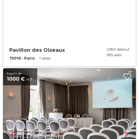
2280 debout
Pavillon des Oiseaux
285 assis
75016 - Paris
7 salles
À partir de
1000 €
H.T