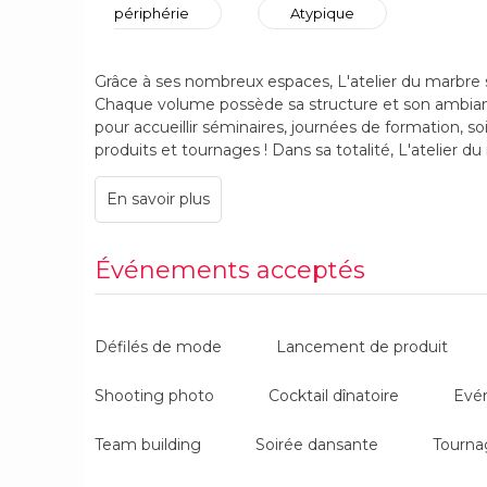
périphérie
Atypique
Grâce à ses nombreux espaces, L'atelier du marbre 
Chaque volume possède sa structure et son ambiance
pour accueillir séminaires, journées de formation, s
produits et tournages ! Dans sa totalité, L'atelier du
personnes debout et 330 personnes assises.
Événements acceptés
Défilés de mode
Lancement de produit
Shooting photo
Cocktail dînatoire
Evé
Team building
Soirée dansante
Tourna