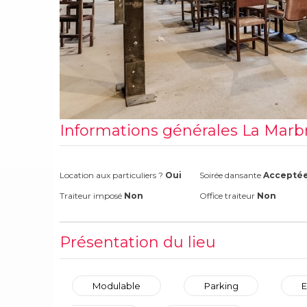
Informations générales La Marb
Location aux particuliers ?
Oui
Soirée dansante
Accepté
Traiteur imposé
Non
Office traiteur
Non
Présentation du lieu
Modulable
Parking
E