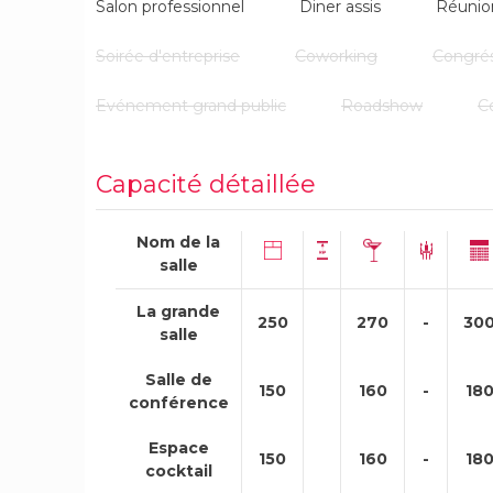
Salon professionnel
Diner assis
Réunio
Soirée d'entreprise
Coworking
Congré
Evénement grand public
Roadshow
C
Capacité détaillée
Nom de la
salle
La grande
250
270
-
30
salle
Salle de
150
160
-
18
conférence
Espace
150
160
-
18
cocktail