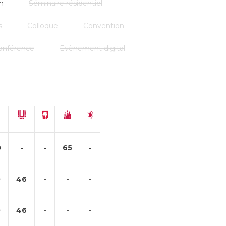
n
Séminaire résidentiel
s
Colloque
Convention
onférence
Evènement digital
0
-
-
65
-
0
46
-
-
-
0
46
-
-
-