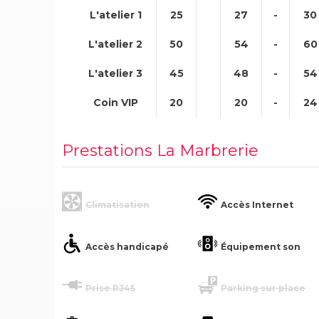
L'atelier 1
25
27
-
30
L'atelier 2
50
54
-
60
L'atelier 3
45
48
-
54
Coin VIP
20
20
-
24
Prestations La Marbrerie
Climatisation
Accès Internet
Accès handicapé
Équipement son
Prise RJ45
Parking sur place