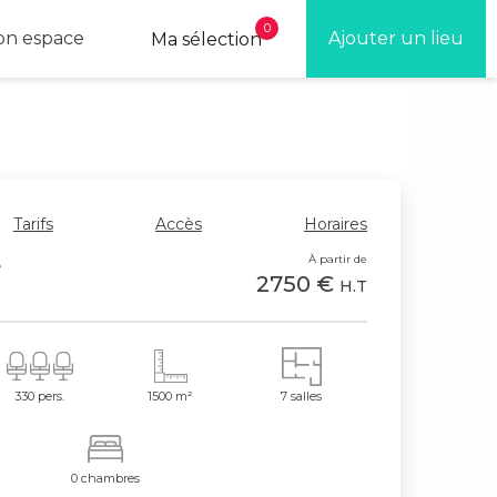
0
n espace
Ajouter un lieu
Ma sélection
Tarifs
Accès
Horaires
e
À partir de
2750 €
H.T
330 pers.
1500 m²
7 salles
0 chambres