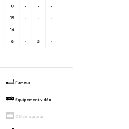
8
-
-
-
15
-
-
-
14
-
-
-
6
-
5
-
Fumeur
Équipement vidéo
Office traiteur