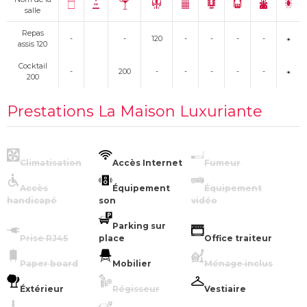
salle
Repas
-
-
120
-
-
-
-
assis 120
Cocktail
-
200
-
-
-
-
-
200
Prestations La Maison Luxuriante
Climatisation
Accès Internet
Fumeur
Accès
Équipement
Équipement
handicapé
son
vidéo
Parking sur
Prise RJ45
place
Office traiteur
Paper board
Mobilier
Ménage inclus
Éxtérieur
Régisseur
Vestiaire