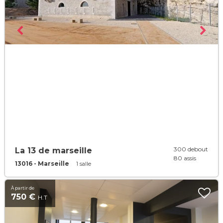
300 debout
La 13 de marseille
80 assis
13016 - Marseille
1 salle
À partir de
750 €
H.T