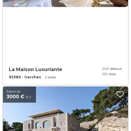
200 debout
La Maison Luxuriante
120 assis
92380 - Garches
2 salles
À partir de
3000 €
H.T