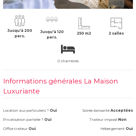
5000 €
H.T
Jusqu'à 200
Jusqu'à 120
250 m2
2 salles
pers.
pers.
0 chambres
Informations générales La Maison
Luxuriante
Location aux particuliers ?
Oui
Soirée dansante
Acceptées
Privatisation partielle ?
Oui
Traiteur imposé
Non
Office traiteur
Oui
Hébergement
Oui