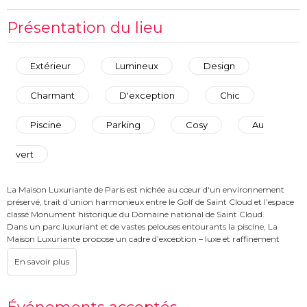
Présentation du lieu
Extérieur
Lumineux
Design
Charmant
D'exception
Chic
Piscine
Parking
Cosy
Au
vert
La Maison Luxuriante de Paris est nichée au cœur d‘un environnement
préservé, trait d’union harmonieux entre le Golf de Saint Cloud et l’espace
classé Monument historique du Domaine national de Saint Cloud.
Dans un parc luxuriant et de vastes pelouses entourants la piscine, La
Maison Luxuriante propose un cadre d’exception – luxe et raffinement
Haute Couture de l'architecture italienne.
A 15 minutes seulement du centre de Paris, ce lieu unique accueil des
projets évènementiels et ouvre ses portes pour y recevoir vos réceptions
familiales, vos amis, clients ou collaborateurs professionnels.