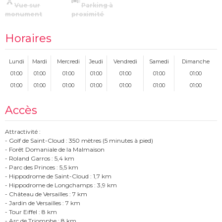
Vue sur
Parking à
monument
proximité
Horaires
Lundi
Mardi
Mercredi
Jeudi
Vendredi
Samedi
Dimanche
01:00
01:00
01:00
01:00
01:00
01:00
01:00
01:00
01:00
01:00
01:00
01:00
01:00
01:00
Accès
Attractivité :
- Golf de Saint-Cloud : 350 mètres (5 minutes à pied)
- Forêt Domaniale de la Malmaison
- Roland Garros : 5,4 km
- Parc des Princes : 5,5 km
- Hippodrome de Saint-Cloud : 1,7 km
- Hippodrome de Longchamps : 3,9 km
- Château de Versailles : 7 km
- Jardin de Versailles : 7 km
- Tour Eiffel : 8 km
- Arc de Triomphe : 8 km