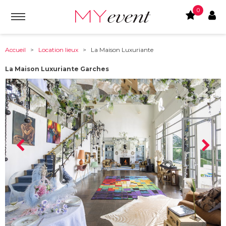
0
Accueil
>
Location lieux
> La Maison Luxuriante
La Maison Luxuriante Garches
À partir de :
92380
-
Garches