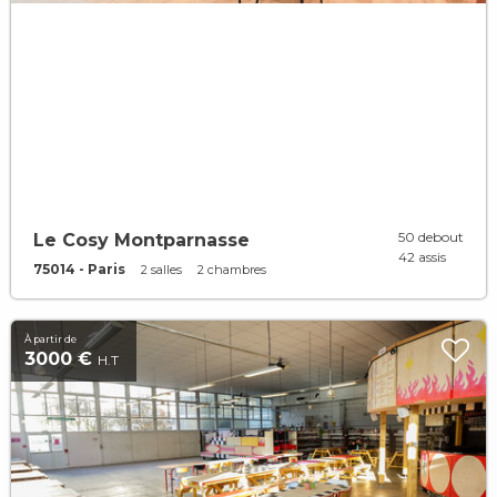
50 debout
Le Cosy Montparnasse
42 assis
75014 - Paris
2 salles
2 chambres
À partir de
3000 €
H.T