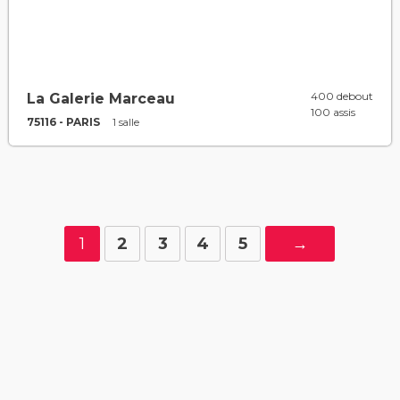
400 debout
La Galerie Marceau
100 assis
75116 - PARIS
1 salle
1
2
3
4
5
→