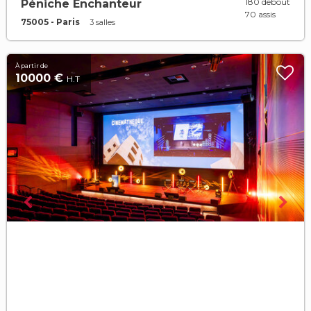
180 debout
Péniche Enchanteur
70 assis
75005 - Paris
3 salles
À partir de
10000 €
H.T