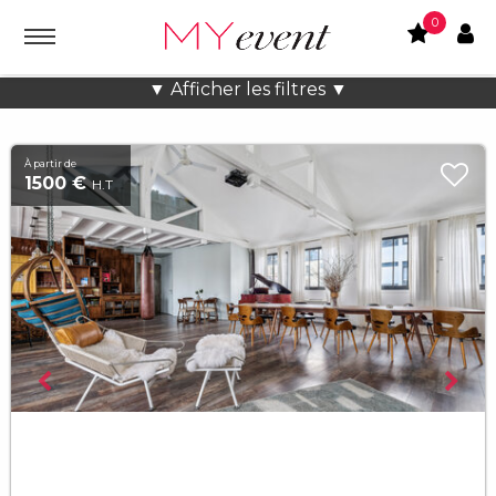
0
Salles de conférence à Paris
▼ Afficher les filtres ▼
À partir de
1500 €
H.T