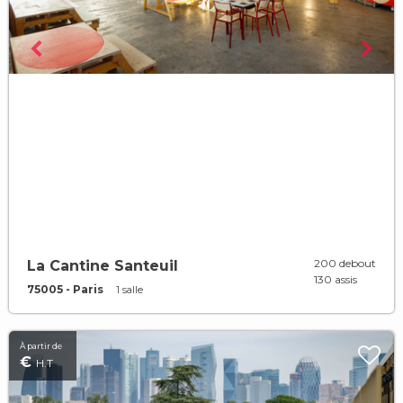
200 debout
La Cantine Santeuil
130 assis
75005 - Paris
1 salle
À partir de
€
H.T