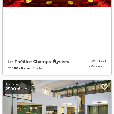
700 debout
Le Théâtre Champs-Élysées
700 assis
75008 - Paris
2 salles
À partir de
2500 €
H.T