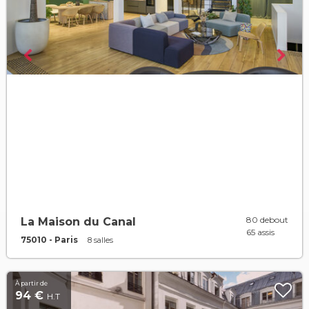
80 debout
La Maison du Canal
65 assis
75010 - Paris
8 salles
À partir de
94 €
H.T