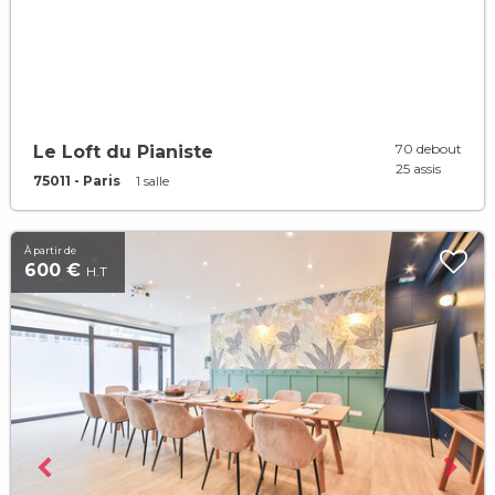
70 debout
Le Loft du Pianiste
25 assis
75011 - Paris
1 salle
À partir de
600 €
H.T