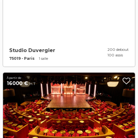
200 debout
Studio Duvergier
100 assis
75019 - Paris
1 salle
À partir de
16000 €
H.T