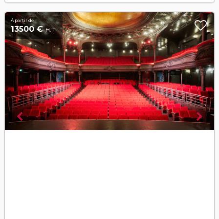
À partir de
13500 €
H.T