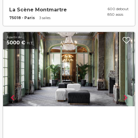
600 debout
La Scène Montmartre
850 assis
75018 - Paris
3 salles
À partir de
5000 €
H.T