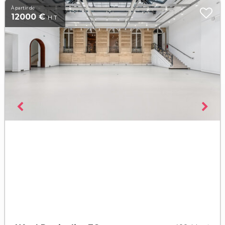
À partir de
12000 €
H.T