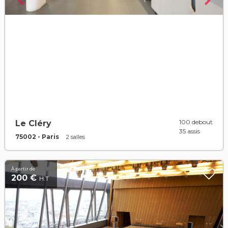
100 debout
Le Cléry
35 assis
75002 - Paris
2 salles
À partir de
200 €
H.T