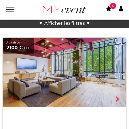
0
Salles de réunion à Paris
▼ Afficher les filtres ▼
À partir de
2100 €
H.T