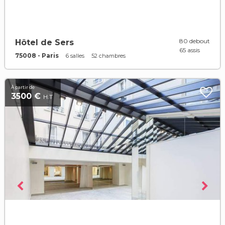
80 debout
Hôtel de Sers
65 assis
75008 - Paris
6 salles
52 chambres
À partir de
3500 €
H.T