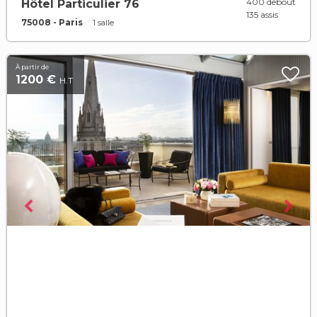
400 debout
Hôtel Particulier 76
135 assis
75008 - Paris
1 salle
À partir de
1200 €
H.T