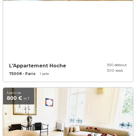
350 debout
L'Appartement Hoche
300 assis
75008 - Paris
1 salle
À partir de
800 €
H.T