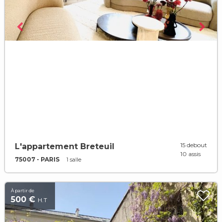
15 debout
L'appartement Breteuil
10 assis
75007 - PARIS
1 salle
À partir de
500 €
H.T