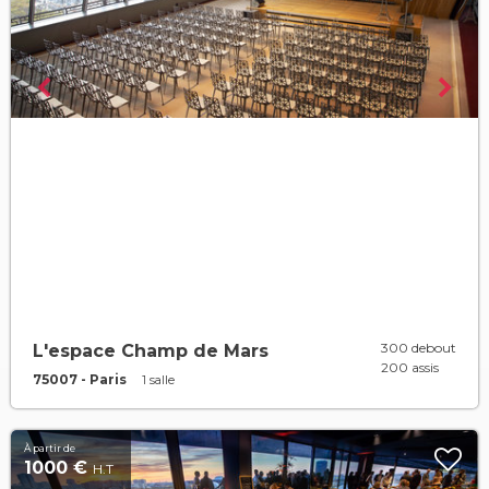
300 debout
L'espace Champ de Mars
200 assis
75007 - Paris
1 salle
À partir de
1000 €
H.T