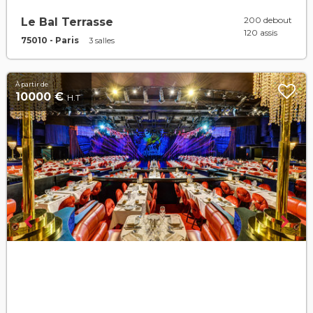
200 debout
Le Bal Terrasse
120 assis
75010 - Paris
3 salles
À partir de
10000 €
H.T