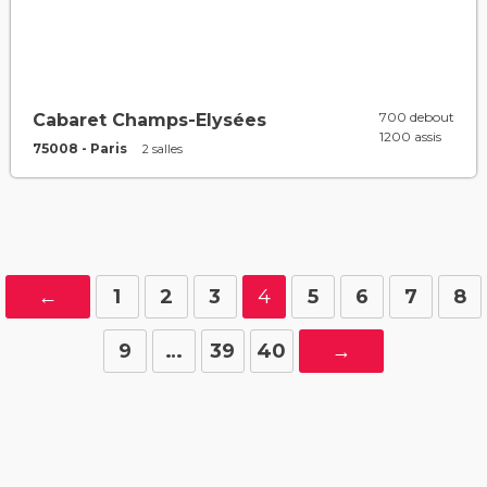
700 debout
Cabaret Champs-Elysées
1200 assis
75008 - Paris
2 salles
←
1
2
3
4
5
6
7
8
9
…
39
40
→