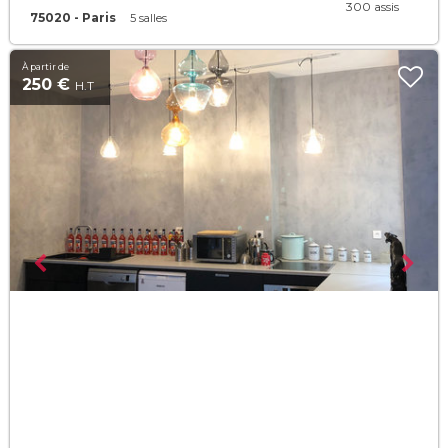
300 assis
75020 - Paris
5 salles
À partir de
250 €
H.T