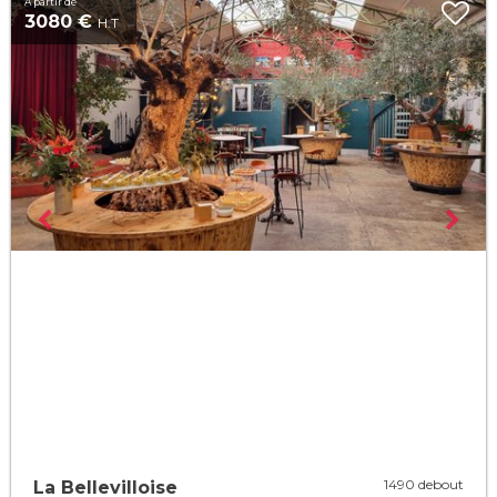
À partir de
3080 €
H.T
1490 debout
La Bellevilloise