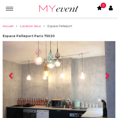
0
Accueil
>
Location lieux
> Espace Pelleport
Espace Pelleport Paris 75020
À partir de :
75020
-
PARIS