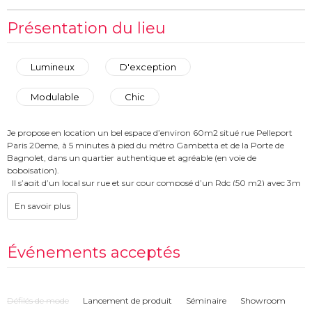
Présentation du lieu
Lumineux
D'exception
Modulable
Chic
Je propose en location un bel espace d’environ 60m2 situé rue Pelleport
Paris 20eme, à 5 minutes à pied du métro Gambetta et de la Porte de
Bagnolet, dans un quartier authentique et agréable (en voie de
boboisation).
Il s’agit d’un local sur rue et sur cour composé d’un Rdc (50 m2) avec 3m
de hauteur de plafond, et d’un sous-sol (12m2).
L’espace vient d’être totalement rénové avec des matières de qualité :
carreaux de ciment sur mesure au sol et tadelak gris clair aux murs, le tout
éclairé par des magnifiques lustres en cristal.
Événements acceptés
Une cuisine équipée ainsi qu’une table de 3 m de long permettent
d’organiser des réceptions pour jusqu’à 12 personnes assises ou 35 debout.
Défilés de mode
Lancement de produit
Séminaire
Showroom
Ce local sera parfait pour l’organisation d’une exposition, d’un pop-store,