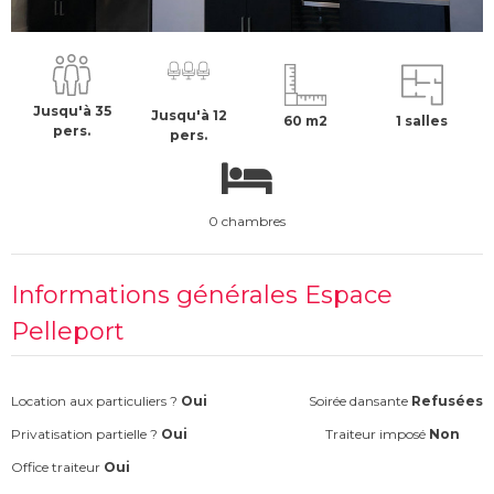
250 €
H.T
Jusqu'à 35
Jusqu'à 12
60 m2
1 salles
pers.
pers.
0 chambres
Informations générales Espace
Pelleport
Location aux particuliers ?
Oui
Soirée dansante
Refusées
Privatisation partielle ?
Oui
Traiteur imposé
Non
Office traiteur
Oui