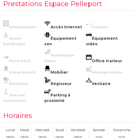
Prestations Espace Pelleport
Climatisation
Accès Internet
Fumeur
Accès
Équipement
Équipement
handicapé
son
vidéo
Parking sur
Prise RJ45
place
Office traiteur
Paper board
Mobilier
Ménage inclus
Éxtérieur
Régisseur
Vestiaire
Vue sur
Parking à
monument
proximité
Horaires
Lundi
Mardi
Mercredi
Jeudi
Vendredi
Samedi
Dimanche
09:00
09:00
09:00
09:00
09:00
11:00
11:00