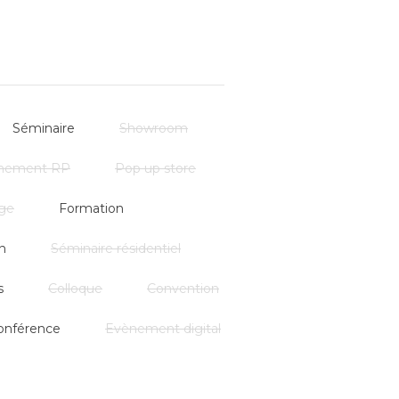
Séminaire
Showroom
nement RP
Pop up store
ge
Formation
n
Séminaire résidentiel
s
Colloque
Convention
onférence
Evènement digital