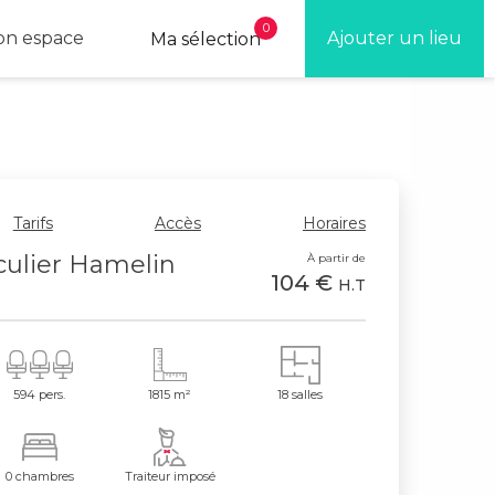
0
n espace
Ajouter un lieu
Ma sélection
Tarifs
Accès
Horaires
iculier Hamelin
À partir de
104 €
H.T
594 pers.
1815 m²
18 salles
0 chambres
Traiteur imposé