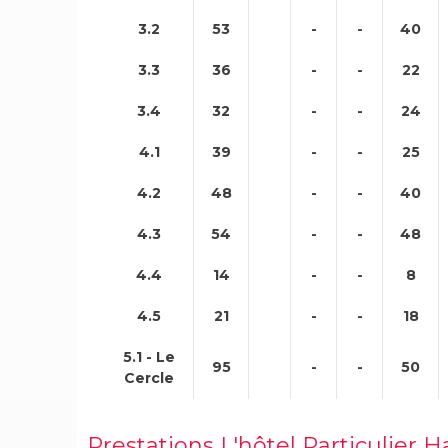
3.2
53
-
-
40
3.3
36
-
-
22
3.4
32
-
-
24
4.1
39
-
-
25
4.2
48
-
-
40
4.3
54
-
-
48
4.4
14
-
-
8
4.5
21
-
-
18
5.1 - Le
95
-
-
50
Cercle
Prestations L'hôtel Particulier 