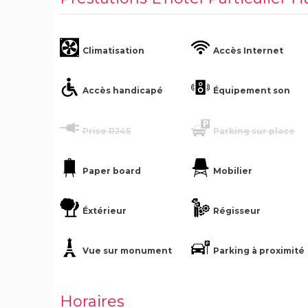
Climatisation
Accès Internet
Accès handicapé
Équipement son
Prise RJ45
Parking sur place
Paper board
Mobilier
Éxtérieur
Régisseur
Vue sur monument
Parking à proximité
Horaires