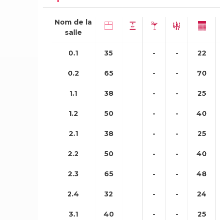
Nom de la
salle
0.1
35
-
-
22
0.2
65
-
-
70
1.1
38
-
-
25
1.2
50
-
-
40
2.1
38
-
-
25
2.2
50
-
-
40
2.3
65
-
-
48
2.4
32
-
-
24
3.1
40
-
-
25