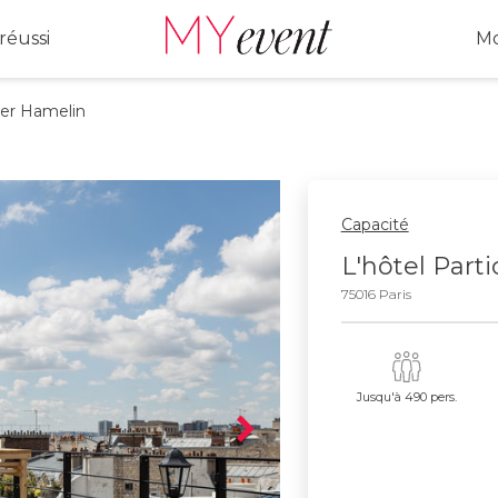
réussi
Mo
ier Hamelin
Capacité
L'hôtel Part
75016 Paris
Jusqu'à 490 pers.