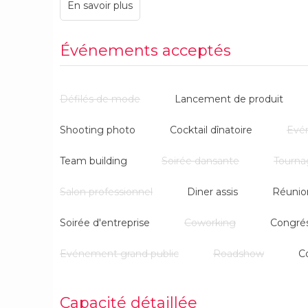
Événements acceptés
Défilés de mode
Lancement de produit
Shooting photo
Cocktail dînatoire
Evé
Team building
Soirée dansante
Tourna
Salon professionnel
Diner assis
Réunio
Soirée d'entreprise
Coworking
Congré
Evénement grand public
Roadshow
C
Capacité détaillée