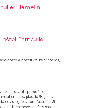
ticulier Hamelin
hôtel Particulier
aperboard & post-it, murs écritoires,
, des frais sont appliqués en
nnulation a lieu plus de 90 jours
u devis signé seront facturés. Si
s avant l’échéance, les frais passent