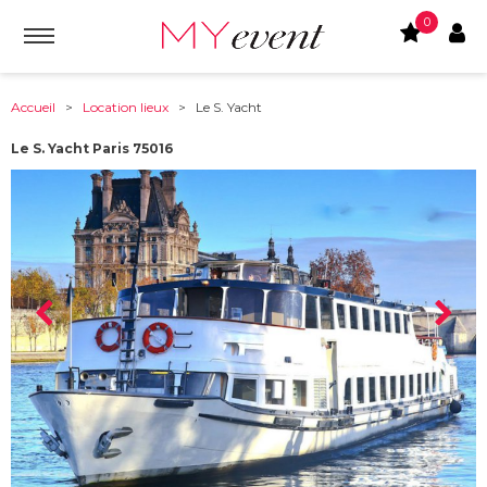
0
Accueil
>
Location lieux
> Le S. Yacht
Le S. Yacht Paris 75016
À partir de :
75016
-
Paris