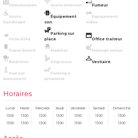
Climatisation
Accès Internet
Fumeur
Accès
Équipement
Équipement
handicapé
son
vidéo
Parking sur
Prise RJ45
place
Office traiteur
Paper board
Mobilier
Ménage inclus
Éxtérieur
Régisseur
Vestiaire
Vue sur
Parking à
monument
proximité
Horaires
Lundi
Mardi
Mercredi
Jeudi
Vendredi
Samedi
Dimanche
13:00
13:00
13:00
13:00
13:00
13:00
13:00
13:00
13:00
13:00
13:00
13:00
13:00
13:00