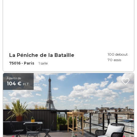
100 debout
La Péniche de la Bataille
70 assis
75016 - Paris
1 salle
À partir de
104 €
H.T