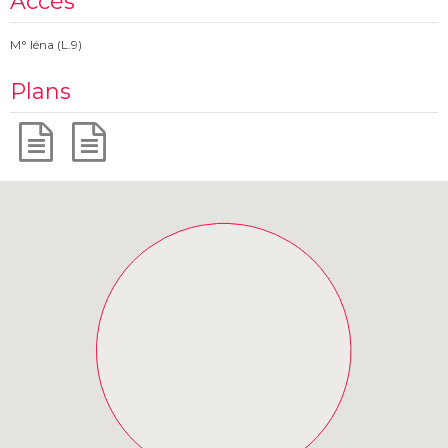
Accès
M° Iéna (L.9)
Plans