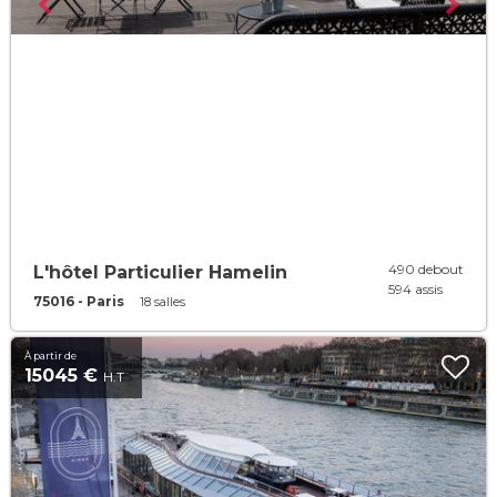
490 debout
L'hôtel Particulier Hamelin
594 assis
75016 - Paris
18 salles
À partir de
15045 €
H.T