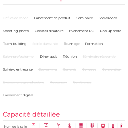
Défilés de mode
Lancement de produit
Séminaire
Showroom
Shooting photo
Cocktail dînatoire
Evénement RP
Pop up store
Team building
Soirée dansante
Tournage
Formation
Salon professionnel
Diner assis
Réunion
Séminaire résidentiel
Soirée d'entreprise
Coworking
Congrés
Colloque
Convention
Evénement grand public
Roadshow
Conférence
Evènement digital
Capacité détaillée
Nom de la salle