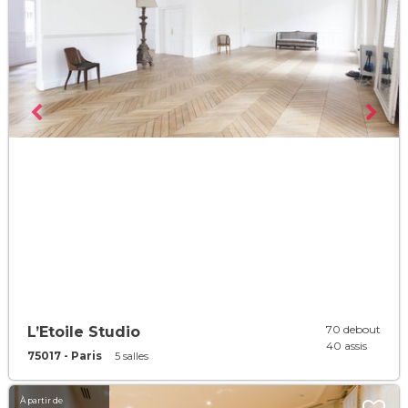
70 debout
L’Etoile Studio
40 assis
75017 - Paris
5 salles
À partir de