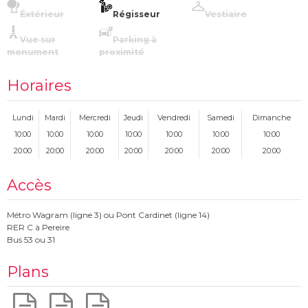
Éxtérieur
Régisseur
Vestiaire
Vue sur
Parking à
monument
proximité
Horaires
Lundi
Mardi
Mercredi
Jeudi
Vendredi
Samedi
Dimanche
10:00
10:00
10:00
10:00
10:00
10:00
10:00
20:00
20:00
20:00
20:00
20:00
20:00
20:00
Accès
Métro Wagram (ligne 3) ou Pont Cardinet (ligne 14)
RER C à Pereire
Bus 53 ou 31
Plans