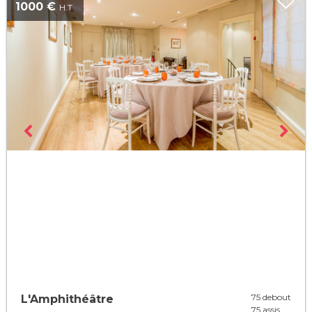
1000 €
H.T
75 debout
L'Amphithéâtre
75 assis