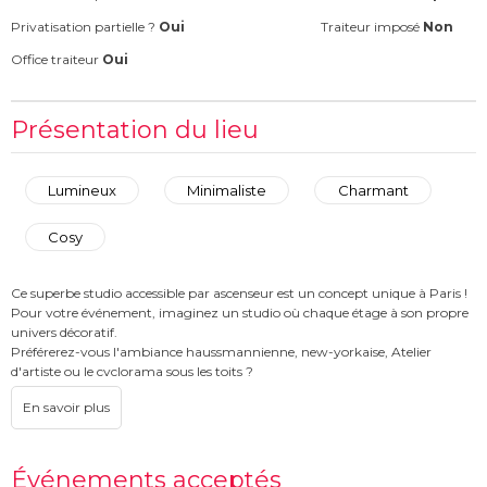
Privatisation partielle ?
Oui
Traiteur imposé
Non
Office traiteur
Oui
Présentation du lieu
Lumineux
Minimaliste
Charmant
Cosy
Ce superbe studio accessible par ascenseur est un concept unique à Paris !
Pour votre événement, imaginez un studio où chaque étage à son propre
univers décoratif.
Préférerez-vous l'ambiance haussmannienne, new-yorkaise, Atelier
d'artiste ou le cyclorama sous les toits ?
Si le choix est trop difficile, sachez que l'immeuble entier est privatisable !
EVENEMENTS PARTICULIERS REFUSES
Événements acceptés