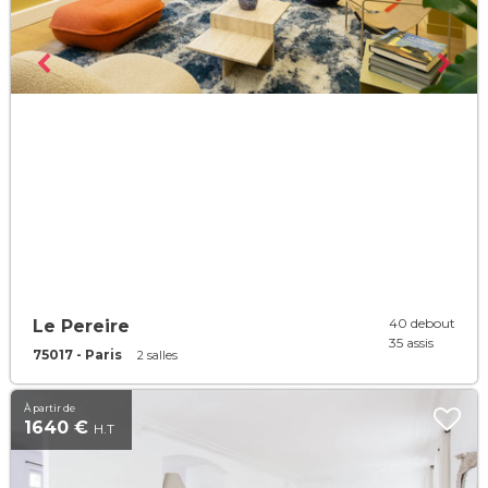
40 debout
Le Pereire
35 assis
75017 - Paris
2 salles
À partir de
1640 €
H.T