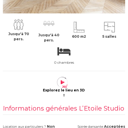
À partir de :
75017
-
Paris
1640 €
H.T
Jusqu'à 70
Jusqu'à 40
600 m2
5 salles
pers.
pers.
0 chambres
Explorez le lieu en 3D
!
Informations générales L’Etoile Studio
Location aux particuliers ?
Non
Soirée dansante
Acceptées