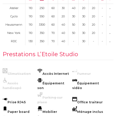
Atelier
110
250
60
30
40
20
20
-
Cyclo
110
550
60
20
30
30
20
-
Haussmann
110
3300
60
40
50
30
20
-
New York
110
350
70
40
50
30
20
-
RDC
130
350
70
40
-
30
-
-
Prestations L’Etoile Studio
Climatisation
Accès Internet
Fumeur
Accès
Équipement
Équipement
handicapé
son
vidéo
Parking sur
Prise RJ45
place
Office traiteur
Paper board
Mobilier
Ménage inclus