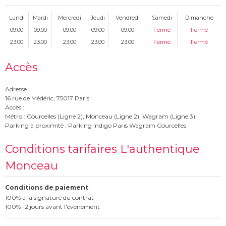
Lundi
Mardi
Mercredi
Jeudi
Vendredi
Samedi
Dimanche
09:00
09:00
09:00
09:00
09:00
Fermé
Fermé
23:00
23:00
23:00
23:00
23:00
Fermé
Fermé
Accès
Adresse :
16 rue de Médéric, 75017 Paris
Accès :
Métro : Courcelles (Ligne 2), Monceau (Ligne 2), Wagram (Ligne 3).
Parking à proximité : Parking Indigo Paris Wagram Courcelles
Conditions tarifaires L'authentique
Monceau
Conditions de paiement
100% à la signature du contrat
100% -2 jours avant l'événement