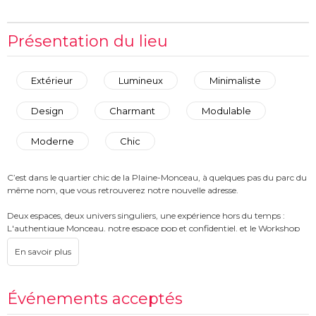
Présentation du lieu
Extérieur
Lumineux
Minimaliste
Design
Charmant
Modulable
Moderne
Chic
C’est dans le quartier chic de la Plaine-Monceau, à quelques pas du parc du
même nom, que vous retrouverez notre nouvelle adresse.
Deux espaces, deux univers singuliers, une expérience hors du temps :
L'authentique Monceau, notre espace pop et confidentiel, et le Workshop
Monceau, notre espace authentique et naturel, accueilleront tous vos
événements d’entreprises.
Cocon aux couleurs pop et acidulées, L'authentique Monceau surprend par
son alliance de matériaux naturels et son mobilier aux allures rétro. Cet
Événements acceptés
espace privatisé de 45 m², intimiste, sera idéal pour accueillir toutes vos