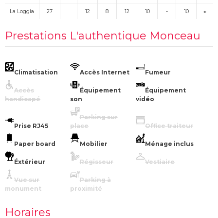
La Loggia
27
12
8
12
10
-
10
Prestations L'authentique Monceau
Climatisation
Accès Internet
Fumeur
Accès
Équipement
Équipement
handicapé
son
vidéo
Parking sur
Prise RJ45
place
Office traiteur
Paper board
Mobilier
Ménage inclus
Éxtérieur
Régisseur
Vestiaire
Vue sur
Parking à
monument
proximité
Horaires