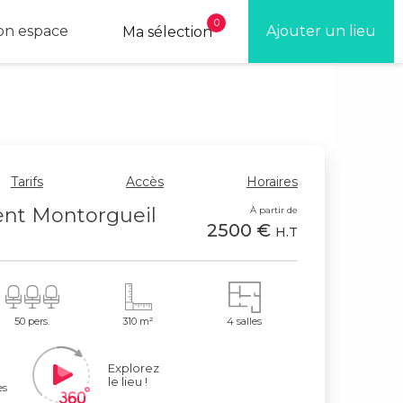
0
n espace
Ajouter un lieu
Ma sélection
Tarifs
Accès
Horaires
nt Montorgueil
À partir de
2500 €
H.T
50 pers.
310 m²
4 salles
Explorez
le lieu !
es