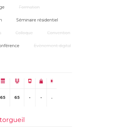
ge
Formation
n
Séminaire résidentiel
s
Colloque
Convention
onférence
Evènement digital
65
65
-
-
torgueil