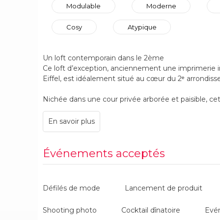
Modulable
Moderne
Cosy
Atypique
Un loft contemporain dans le 2ème
Ce loft d’exception, anciennement une imprimerie in
Eiffel, est idéalement situé au cœur du 2ᵉ arrondiss
Nichée dans une cour privée arborée et paisible, cet
de tranquillité, en contraste avec l’effervescence d
lumière naturelle, l’espace séduit par son architect
à 7 mètres de hauteur, fenêtre cathédrale sur deux
créant une atmosphère et un caractère uniques.
Événements acceptés
Sa décoration chic et épurée se prête parfaitement
soient privés ou professionnels. Le loft peut égalem
jusqu’à quatre chambres doubles disponibles. Le mo
Défilés de mode
Lancement de produit
entreposé selon vos besoins.
Shooting photo
Cocktail dînatoire
Evé