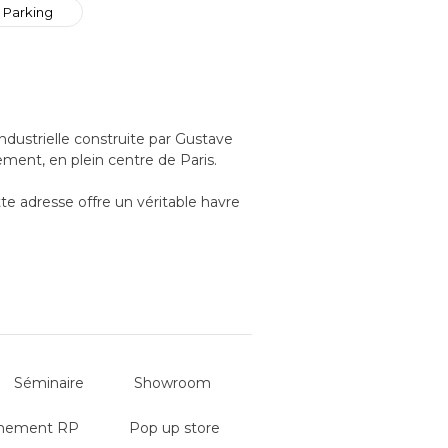
Parking
dustrielle construite par Gustave
ement, en plein centre de Paris.
te adresse offre un véritable havre
u quartier Montorgueil. Baigné de
ure remarquable : plafonds culminant
 étages, et passerelles suspendues
 à tous types d’événements, qu’ils
ent accueillir des équipes, avec
bilier peut être déplacé ou
Séminaire
Showroom
nement RP
Pop up store