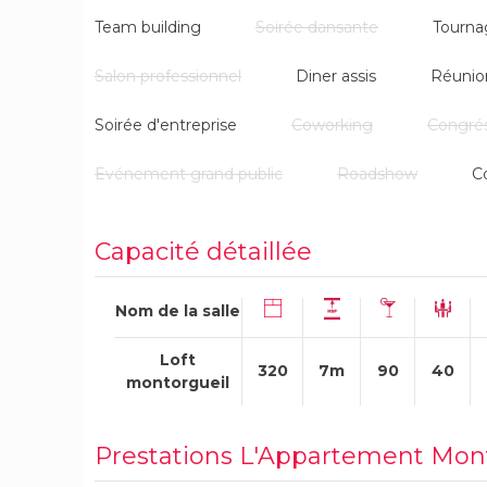
Team building
Soirée dansante
Tourna
Salon professionnel
Diner assis
Réunio
Soirée d'entreprise
Coworking
Congré
Evénement grand public
Roadshow
C
Capacité détaillée
Nom de la salle
Loft
320
7m
90
40
montorgueil
Prestations L'Appartement Mon