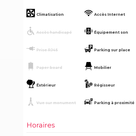
Climatisation
Accès Internet
Accès handicapé
Équipement son
Prise RJ45
Parking sur place
Paper board
Mobilier
Éxtérieur
Régisseur
Vue sur monument
Parking à proximité
Horaires