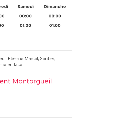
redi
Samedi
Dimanche
00
08:00
08:00
00
01:00
01:00
u : Etienne Marcel, Sentier,
tie en face
ment Montorgueil