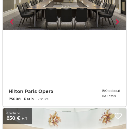
180 debout
Hilton Paris Opera
140 assis
75008 - Paris
7 salles
À partir de
850 €
H.T