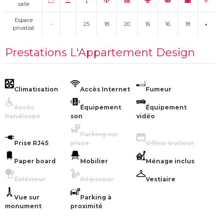
salle
Espace
-
25
18
20
16
16
18
privatisé
Prestations L'Appartement Design
Climatisation
Accès Internet
Fumeur
Accès
Équipement
Équipement
handicapé
son
vidéo
Parking sur
Prise RJ45
place
Office traiteur
Paper board
Mobilier
Ménage inclus
Éxtérieur
Régisseur
Vestiaire
Vue sur
Parking à
monument
proximité