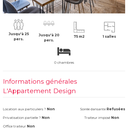
À partir de :
75009
-
Paris
990 €
H.T
Jusqu'à 25
Jusqu'à 20
75 m2
1 salles
pers.
pers.
0 chambres
Informations générales
L'Appartement Design
Location aux particuliers ?
Non
Soirée dansante
Refusées
Privatisation partielle ?
Non
Traiteur imposé
Non
Office traiteur
Non