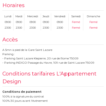
Horaires
Lundi
Mardi
Mercredi
Jeudi
Vendredi
Samedi
Dimanche
09:00
09:00
09:00
09:00
09:00
Fermé
Fermé
23:00
23:00
23:00
23:00
23:00
Fermé
Fermé
Accès
A 5mn à pied de la Gare Saint Lazare
Parking :
- Parking Saint Lazare Klepierre, 20 rue de Rome 75009
- Parking INDIGO Passage du Havre, 109 rue de Saint Lazare 75009
Conditions tarifaires L'Appartement
Design
Conditions de paiement
100% à la signature du contrat
100% 30 jours avant l'événement