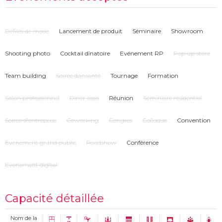
Défilés de mode
Lancement de produit
Séminaire
Showroom
Shooting photo
Cocktail dînatoire
Evénement RP
Pop up store
Team building
Soirée dansante
Tournage
Formation
Salon professionnel
Diner assis
Réunion
Séminaire résidentiel
Soirée d'entreprise
Coworking
Congrés
Colloque
Convention
Evénement grand public
Roadshow
Conférence
Evènement digital
Capacité détaillée
Nom de la