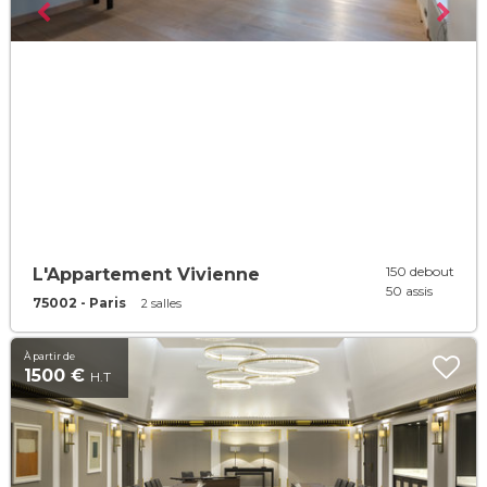
150 debout
L'Appartement Vivienne
50 assis
75002 - Paris
2 salles
À partir de
1500 €
H.T