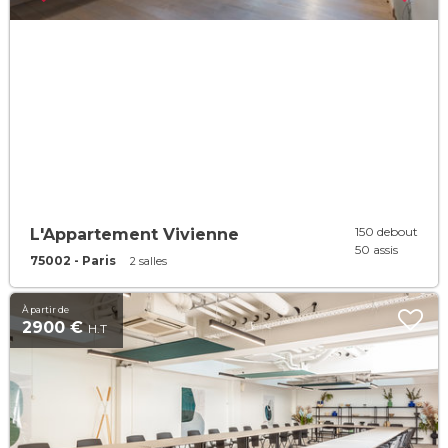
150 debout
L'Appartement Vivienne
50 assis
75002 - Paris
2 salles
À partir de
2900 €
H.T