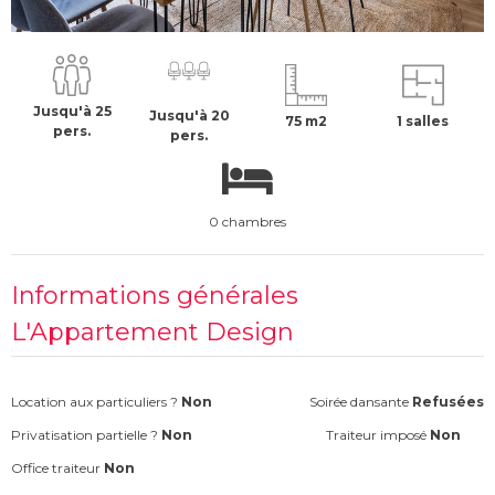
990 €
H.T
Jusqu'à 25
Jusqu'à 20
75 m2
1 salles
pers.
pers.
0 chambres
Informations générales
L'Appartement Design
Location aux particuliers ?
Non
Soirée dansante
Refusées
Privatisation partielle ?
Non
Traiteur imposé
Non
Office traiteur
Non