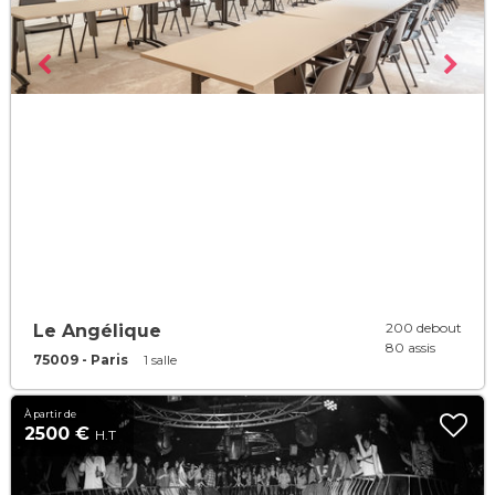
200 debout
Le Angélique
80 assis
75009 - Paris
1 salle
À partir de
2500 €
H.T