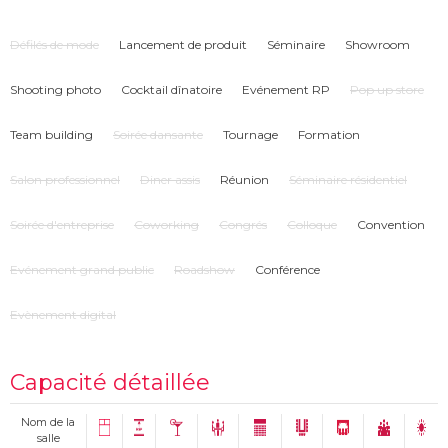
Défilés de mode
Lancement de produit
Séminaire
Showroom
Shooting photo
Cocktail dînatoire
Evénement RP
Pop up store
Team building
Soirée dansante
Tournage
Formation
Salon professionnel
Diner assis
Réunion
Séminaire résidentiel
Soirée d'entreprise
Coworking
Congrés
Colloque
Convention
Evénement grand public
Roadshow
Conférence
Evènement digital
Capacité détaillée
Nom de la
salle