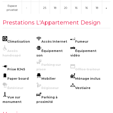
Espace
-
25
18
20
16
16
18
privatisé
Prestations L'Appartement Design
Climatisation
Accès Internet
Fumeur
Accès
Équipement
Équipement
handicapé
son
vidéo
Parking sur
Prise RJ45
place
Office traiteur
Paper board
Mobilier
Ménage inclus
Éxtérieur
Régisseur
Vestiaire
Vue sur
Parking à
monument
proximité