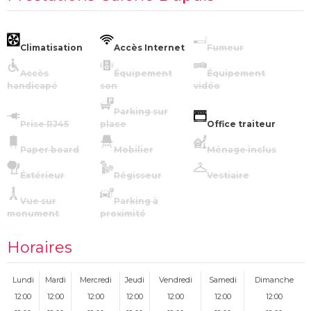
Climatisation
Accès Internet
Fumeur
Accès
Équipement
Équipement
handicapé
son
vidéo
Parking sur
Prise RJ45
place
Office traiteur
Paper board
Mobilier
Ménage inclus
Éxtérieur
Régisseur
Vestiaire
Vue sur
Parking à
monument
proximité
Horaires
Lundi
Mardi
Mercredi
Jeudi
Vendredi
Samedi
Dimanche
12:00
12:00
12:00
12:00
12:00
12:00
12:00