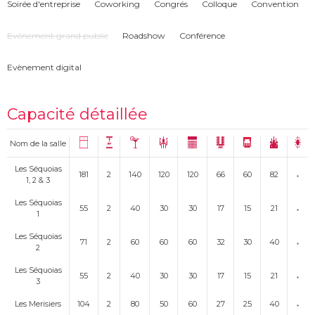
Soirée d'entreprise
Coworking
Congrés
Colloque
Convention
Evénement grand public
Roadshow
Conférence
Evènement digital
Capacité détaillée
Nom de la salle
Les Séquoias
181
2
140
120
120
66
60
82
1, 2 & 3
Les Séquoias
55
2
40
30
30
17
15
21
1
Les Séquoias
71
2
60
60
60
32
30
40
2
Les Séquoias
55
2
40
30
30
17
15
21
3
Les Merisiers
104
2
80
50
60
27
25
40