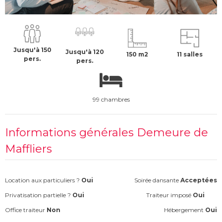
500 €
H.T
Jusqu'à 150
Jusqu'à 120
150 m2
11 salles
pers.
pers.
99 chambres
Informations générales Demeure de
Maffliers
Location aux particuliers ?
Oui
Soirée dansante
Acceptées
Privatisation partielle ?
Oui
Traiteur imposé
Oui
Office traiteur
Non
Hébergement
Oui