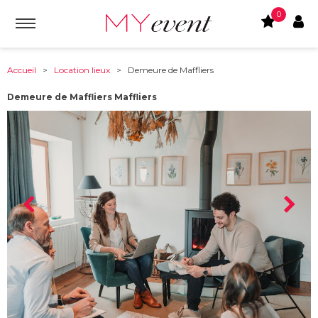
0
Accueil
>
Location lieux
> Demeure de Maffliers
Demeure de Maffliers Maffliers
À partir de :
95560
-
Maffliers