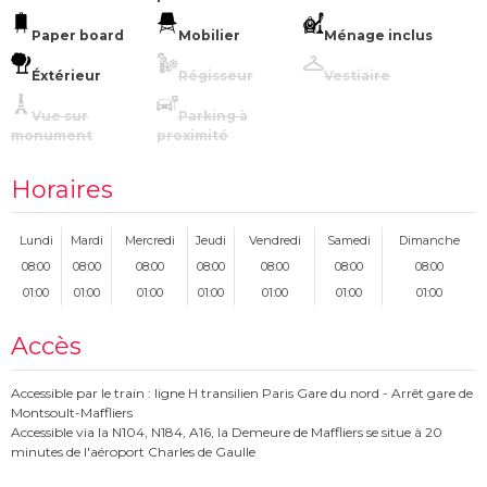
Paper board
Mobilier
Ménage inclus
Éxtérieur
Régisseur
Vestiaire
Vue sur
Parking à
monument
proximité
Horaires
Lundi
Mardi
Mercredi
Jeudi
Vendredi
Samedi
Dimanche
08:00
08:00
08:00
08:00
08:00
08:00
08:00
01:00
01:00
01:00
01:00
01:00
01:00
01:00
Accès
Accessible par le train : ligne H transilien Paris Gare du nord - Arrêt gare de
Montsoult-Maffliers
Accessible via la N104, N184, A16, la Demeure de Maffliers se situe à 20
minutes de l'aéroport Charles de Gaulle