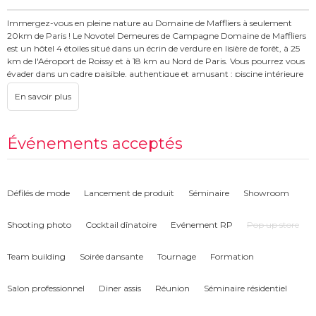
Immergez-vous en pleine nature au Domaine de Maffliers à seulement
20km de Paris ! Le Novotel Demeures de Campagne Domaine de Maffliers
est un hôtel 4 étoiles situé dans un écrin de verdure en lisière de forêt, à 25
km de l'Aéroport de Roissy et à 18 km au Nord de Paris. Vous pourrez vous
évader dans un cadre paisible, authentique et amusant : piscine intérieure
et extérieure chauffée, sauna, terrain de tennis, ping Pong, pétanque, VTT ,
centre équestre.
Envie de s'excentrer hors de la ville et des buildings ? Notre domaine reçoit
tous types d'événements : journée d'étude, séminaire, déjeuner, dîner,
Événements acceptés
lancement de produit, team building etc. Nos salles réparties entre le
château, la cour des dépendances et les anciennes écuries, sont prêtes à
vous accueillir. Vous pourrez organiser vos repas dans différents espaces :
salon privé, terrasse ou jardin (pique-nique, barbecue) et réaliser vos
Défilés de mode
Lancement de produit
Séminaire
Showroom
activités d'incentive dans notre magnifique parc.
Shooting photo
Cocktail dînatoire
Evénement RP
Pop up store
Team building
Soirée dansante
Tournage
Formation
Salon professionnel
Diner assis
Réunion
Séminaire résidentiel