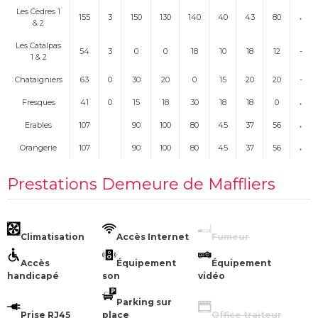
Les Cèdres 1
155
3
150
130
140
40
43
80
& 2
Les Catalpas
54
3
0
0
18
10
18
12
-
1 & 2
Chataigniers
63
0
30
20
0
15
20
20
-
Fresques
41
0
15
18
30
18
18
0
Erables
107
90
100
80
45
37
56
Orangerie
107
90
100
80
45
37
56
Prestations Demeure de Maffliers
Climatisation
Accès Internet
Fumeur
Accès
Équipement
Équipement
handicapé
son
vidéo
Parking sur
Prise RJ45
place
Office traiteur