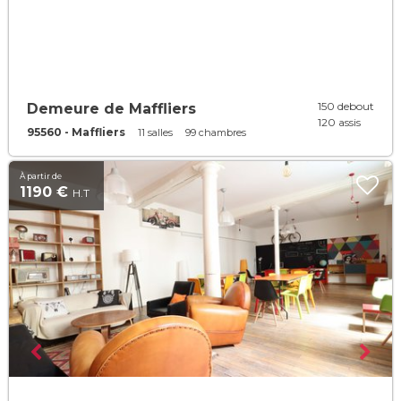
150 debout
Demeure de Maffliers
120 assis
95560 - Maffliers
11 salles
99 chambres
À partir de
1190 €
H.T