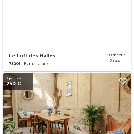
50 debout
Le Loft des Halles
45 assis
75001 - Paris
2 salles
À partir de
250 €
H.T