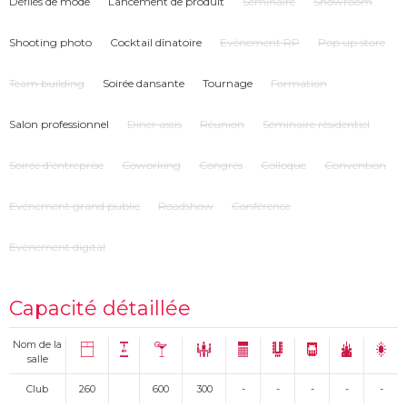
Défilés de mode
Lancement de produit
Séminaire
Showroom
CABINE DJ est en deux parties afin que deux DJ puissent se produire.
Shooting photo
Cocktail dînatoire
Evénement RP
Pop up store
Team building
Soirée dansante
Tournage
Formation
Salon professionnel
Diner assis
Réunion
Séminaire résidentiel
Soirée d'entreprise
Coworking
Congrés
Colloque
Convention
Evénement grand public
Roadshow
Conférence
Evènement digital
Capacité détaillée
Nom de la
salle
Club
260
600
300
-
-
-
-
-