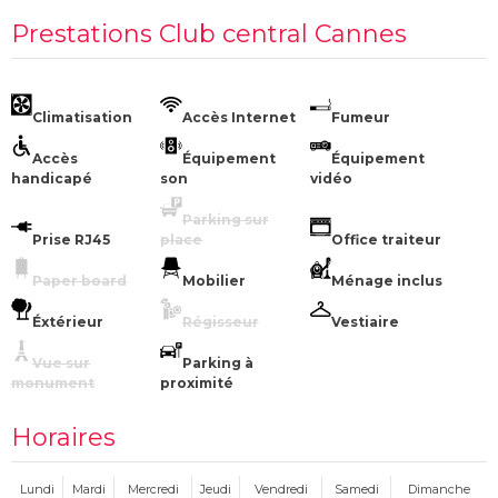
Prestations Club central Cannes
Climatisation
Accès Internet
Fumeur
Accès
Équipement
Équipement
handicapé
son
vidéo
Parking sur
Prise RJ45
place
Office traiteur
Paper board
Mobilier
Ménage inclus
Éxtérieur
Régisseur
Vestiaire
Vue sur
Parking à
monument
proximité
Horaires
Lundi
Mardi
Mercredi
Jeudi
Vendredi
Samedi
Dimanche