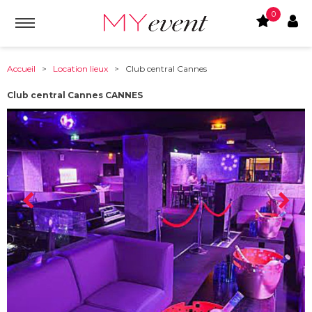
0
Accueil
>
Location lieux
> Club central Cannes
Club central Cannes CANNES
À partir de :
06400
-
CANNES