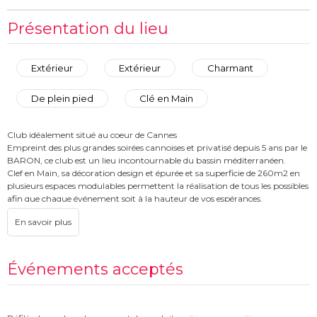
Présentation du lieu
Extérieur
Extérieur
Charmant
De plein pied
Clé en Main
Club idéalement situé au coeur de Cannes
Empreint des plus grandes soirées cannoises et privatisé depuis 5 ans par le
BARON, ce club est un lieu incontournable du bassin méditerranéen.
Clef en Main, sa décoration design et épurée et sa superficie de 260m2 en
plusieurs espaces modulables permettent la réalisation de tous les possibles
afin que chaque événement soit à la hauteur de vos espérances.
Configuration:
- Un SAS D’ENTRÉE permet l'accueil de vos invités en toute sérénité avec
vestiaire à votre convenance;
- Le BAR récemment refait à neuf, d'habillage neutre et de 7 mètres de
Événements acceptés
long permet un covering à votre image;
- Une PISTE CENTRALE court du Bar jusqu'à la cabine DJ en côtoyant
chaque espace de l'établissement;
- Située au fond de l'établissement et en élévation face à la piste de danse, la