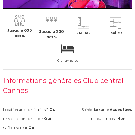
1000 €
H.T
Jusqu'à 600
Jusqu'à 200
260 m2
1 salles
pers.
pers.
0 chambres
Informations générales Club central
Cannes
Location aux particuliers ?
Oui
Soirée dansante
Acceptées
Privatisation partielle ?
Oui
Traiteur imposé
Non
Office traiteur
Oui