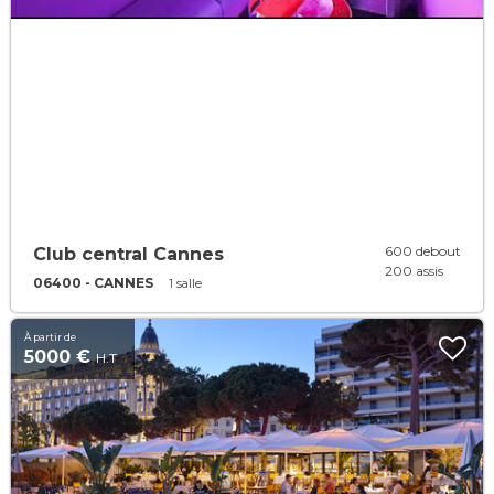
600 debout
Club central Cannes
200 assis
06400 - CANNES
1 salle
À partir de
5000 €
H.T