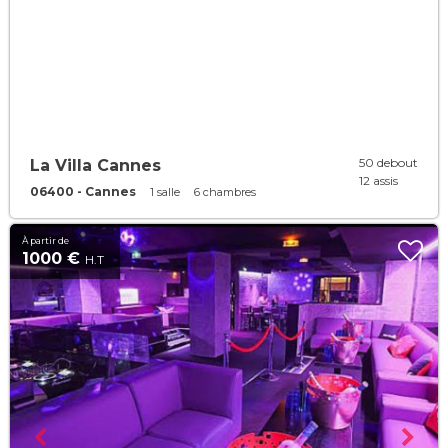
50 debout
La Villa Cannes
12 assis
06400 - Cannes
1 salle
6 chambres
À partir de
1000 €
H.T