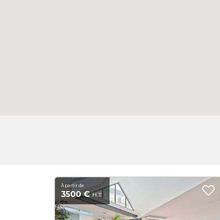
À partir de
3500 €
H.T