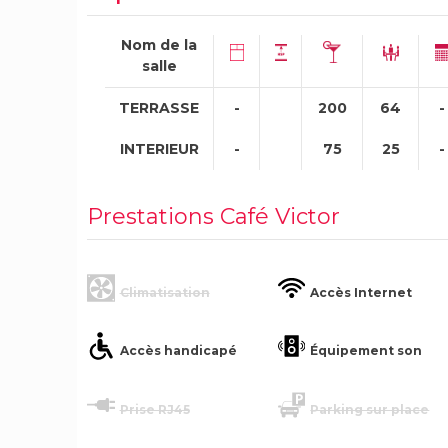
Nom de la
salle
TERRASSE
-
200
64
-
INTERIEUR
-
75
25
-
Prestations Café Victor
Climatisation
Accès Internet
Accès handicapé
Équipement son
Prise RJ45
Parking sur place