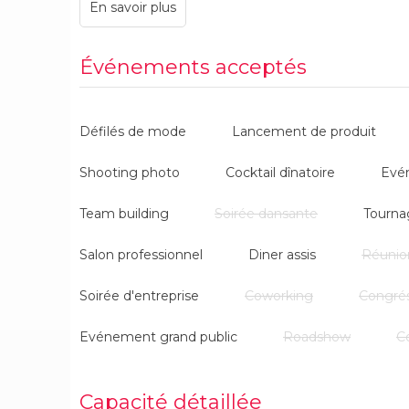
L'établissement, idéalement situé au coeur de Paris,
des évènements aussi bien pour particuliers que po
des défilés... L'expérience du Café Mulot en évènemen
création d'un évènement sur-mesure en fonction des 
Événements acceptés
et le bon déroulement de la privatisation.
Défilés de mode
Lancement de produit
Shooting photo
Cocktail dînatoire
Evé
Team building
Soirée dansante
Tourna
Salon professionnel
Diner assis
Réunio
Soirée d'entreprise
Coworking
Congré
Evénement grand public
Roadshow
C
Capacité détaillée