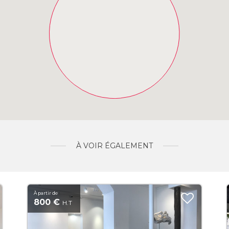
À VOIR ÉGALEMENT
À partir de
800 €
H.T