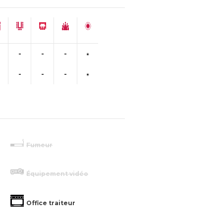
-
-
-
-
-
-
Fumeur
Équipement vidéo
Office traiteur