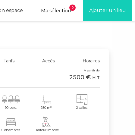
0
n espace
Ajouter un lieu
Ma sélection
Tarifs
Accès
Horaires
À partir de
2500 €
H.T
90 pers.
280 m²
2 salles
0 chambres
Traiteur imposé