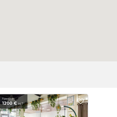
À partir de
1200 €
H.T