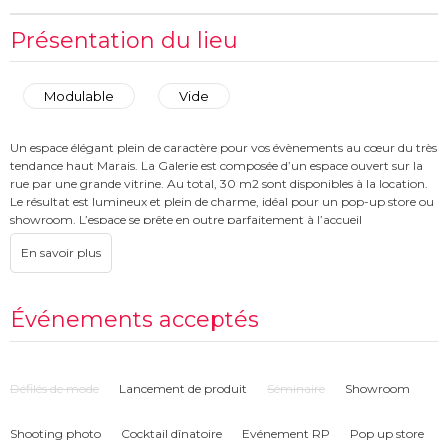
Présentation du lieu
Modulable
Vide
Un espace élégant plein de caractère pour vos évènements au cœur du très
tendance haut Marais. La Galerie est composée d’un espace ouvert sur la
rue par une grande vitrine. Au total, 30 m2 sont disponibles à la location.
Le résultat est lumineux et plein de charme, idéal pour un pop-up store ou
showroom. L’espace se prête en outre parfaitement à l’accueil
d’expositions.
Événements acceptés
Défilés de mode
Lancement de produit
Séminaire
Showroom
Shooting photo
Cocktail dînatoire
Evénement RP
Pop up store