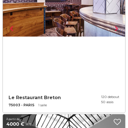
120 debout
Le Restaurant Breton
50 assis
75003 - PARIS
1 salle
À partir de
4000 €
H.T