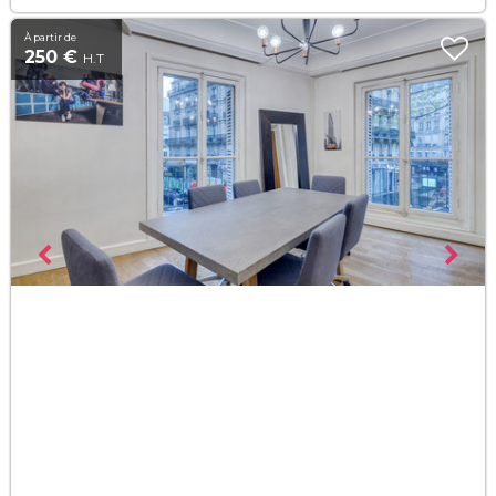
À partir de
250 €
H.T