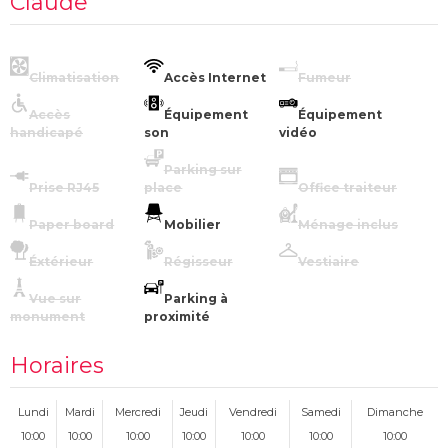
Claude
Climatisation
Accès Internet
Fumeur
Accès
Équipement
Équipement
handicapé
son
vidéo
Parking sur
Prise RJ45
place
Office traiteur
Paper board
Mobilier
Ménage inclus
Éxtérieur
Régisseur
Vestiaire
Vue sur
Parking à
monument
proximité
Horaires
Lundi
Mardi
Mercredi
Jeudi
Vendredi
Samedi
Dimanche
10:00
10:00
10:00
10:00
10:00
10:00
10:00