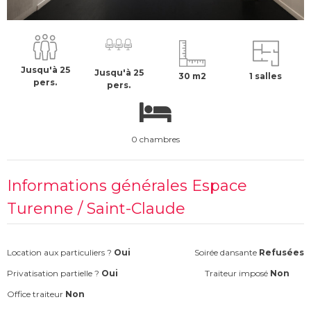
500 €
H.T
Jusqu'à 25
Jusqu'à 25
30 m2
1 salles
pers.
pers.
0 chambres
Informations générales Espace
Turenne / Saint-Claude
Location aux particuliers ?
Oui
Soirée dansante
Refusées
Privatisation partielle ?
Oui
Traiteur imposé
Non
Office traiteur
Non