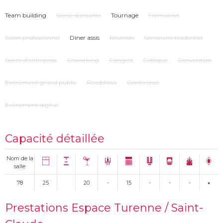
Team building
Soirée dansante
Tournage
Formation
Salon professionnel
Diner assis
Réunion
Séminaire résidentiel
Soirée d'entreprise
Coworking
Congrés
Colloque
Convention
Evénement grand public
Roadshow
Conférence
Evènement digital
Capacité détaillée
Nom de la
salle
78
25
20
-
15
-
-
-
Prestations Espace Turenne / Saint-