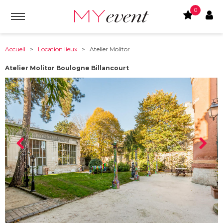
0
Accueil
>
Location lieux
> Atelier Molitor
Atelier Molitor Boulogne Billancourt
À partir de :
92100
-
Boulogne Billancourt