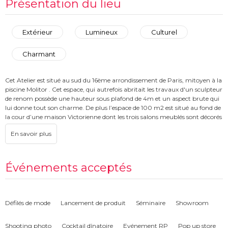
Présentation du lieu
Extérieur
Lumineux
Culturel
Charmant
Cet Atelier est situé au sud du 16ème arrondissement de Paris, mitoyen à la
piscine Molitor . Cet espace, qui autrefois abritait les travaux d'un sculpteur
de renom possède une hauteur sous plafond de 4m et un aspect brute qui
lui donne tout son charme. De plus l’espace de 100 m2 est situé au fond de
la cour d’une maison Victorienne dont les trois salons meublés sont décorés
par de nombreuses oeuvres d’art.
Événements acceptés
Défilés de mode
Lancement de produit
Séminaire
Showroom
Shooting photo
Cocktail dînatoire
Evénement RP
Pop up store