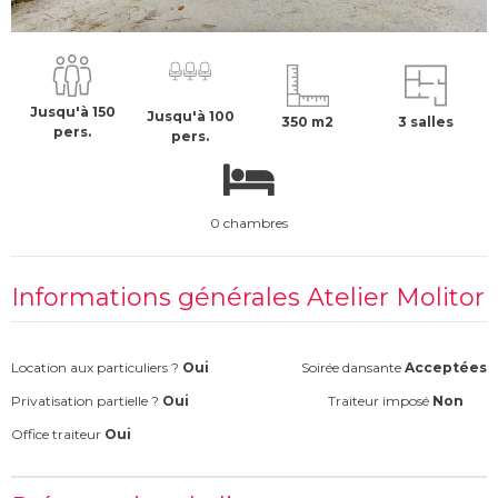
2500 €
H.T
Jusqu'à 150
Jusqu'à 100
350 m2
3 salles
pers.
pers.
0 chambres
Informations générales Atelier Molitor
Location aux particuliers ?
Oui
Soirée dansante
Acceptées
Privatisation partielle ?
Oui
Traiteur imposé
Non
Office traiteur
Oui