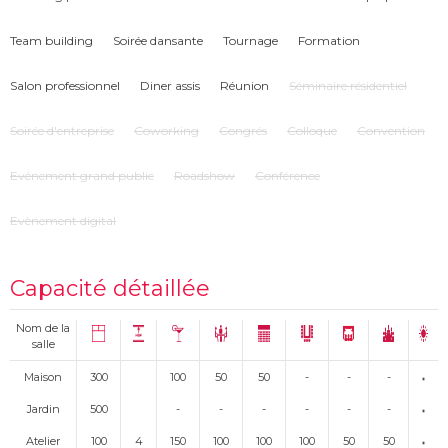
Team building
Soirée dansante
Tournage
Formation
Salon professionnel
Diner assis
Réunion
Séminaire résidentiel
Soirée d'entreprise
Coworking
Congrés
Colloque
Convention
Evénement grand public
Roadshow
Conférence
Evènement digital
Capacité détaillée
Nom de la
salle
Maison
300
100
50
50
-
-
-
Jardin
500
-
-
-
-
-
-
Atelier
100
4
150
100
100
100
50
50