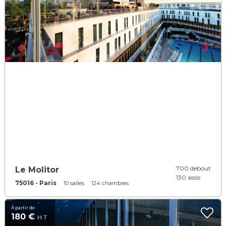
700 debout
Le Molitor
130 assis
75016 - Paris
10 salles
124 chambres
À partir de
180 €
H.T