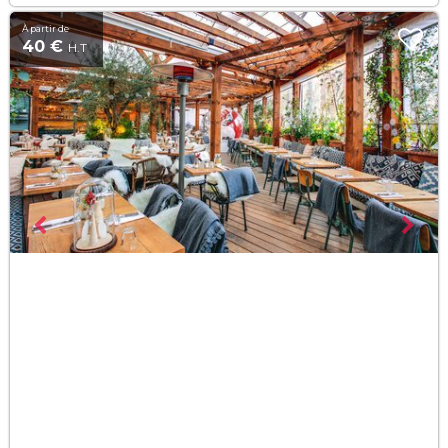
À partir de
40 €
H.T