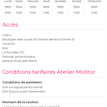
Lundi
Mardi
Mercredi
Jeudi
Vendredi
Samedi
Dimanche
09:00
09:00
09:00
09:00
09:00
09:00
09:00
01:00
01:00
01:00
01:00
01:00
01:00
01:00
Accès
metro:
Boulogne-Jean jaures (10) Marcel Semba (
9) Porte St
Cloud
(9)
bus:
La Tourelles (72)
Parking: porte d'auteuil,
porte st cloud, jean Bouin
Conditions tarifaires Atelier Molitor
Conditions de paiement
50% à la signature du contrat
50% 15 jours avant l'événement
Montant de la caution
Le montant de la caution s'élève à 5000€