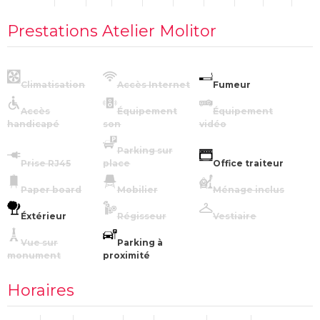
Prestations Atelier Molitor
Climatisation
Accès Internet
Fumeur
Accès
Équipement
Équipement
handicapé
son
vidéo
Parking sur
Prise RJ45
place
Office traiteur
Paper board
Mobilier
Ménage inclus
Éxtérieur
Régisseur
Vestiaire
Vue sur
Parking à
monument
proximité
Horaires