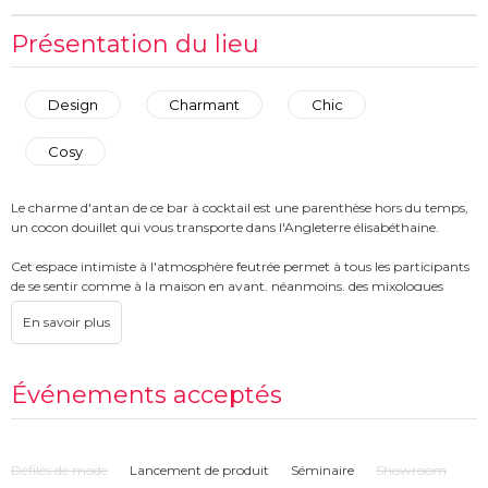
Présentation du lieu
Design
Charmant
Chic
Cosy
Le charme d'antan de ce bar à cocktail est une parenthèse hors du temps,
un cocon douillet qui vous transporte dans l'Angleterre élisabéthaine.
Cet espace intimiste à l'atmosphère feutrée permet à tous les participants
de se sentir comme à la maison en ayant, néanmoins, des mixologues
expérimentés à portée de main.
Sa salle feutrée et son espace sont adaptés à tout type d’événements :
événements d’entreprise, de cohésion, afterworks, ou des événements
particuliers (soirées, anniversaires, célébrations). Sa carte est conçue pour
Événements acceptés
les grands événements mais réserve également quelques surprises aux
amateurs de cocktails
Inspiré des bars à cocktails new-yorkais à la lumière tamisée, nous vous
Défilés de mode
Lancement de produit
Séminaire
Showroom
offrons une atmosphère cosy, retro et festive où vous vous sentirez comme