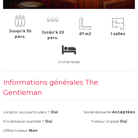
500 €
H.T
Jusqu'à 30
Jusqu'à 20
67 m2
1 salles
pers.
pers.
0 chambres
Informations générales The
Gentleman
Location aux particuliers ?
Oui
Soirée dansante
Acceptées
Privatisation partielle ?
Oui
Traiteur imposé
Oui
Office traiteur
Non