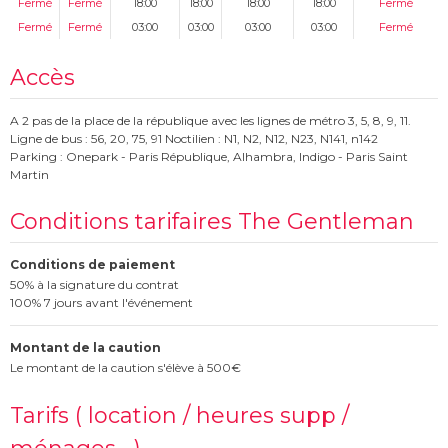
Fermé
Fermé
18:00
18:00
18:00
18:00
Fermé
Fermé
Fermé
03:00
03:00
03:00
03:00
Fermé
Accès
A 2 pas de la place de la république avec les lignes de métro 3, 5, 8, 9, 11.
Ligne de bus : 56, 20, 75, 91 Noctilien : N1, N2, N12, N23, N141, n142
Parking : Onepark - Paris République, Alhambra, Indigo - Paris Saint
Martin
Conditions tarifaires The Gentleman
Conditions de paiement
50% à la signature du contrat
100% 7 jours avant l'événement
Montant de la caution
Le montant de la caution s'élève à 500€
Tarifs ( location / heures supp /