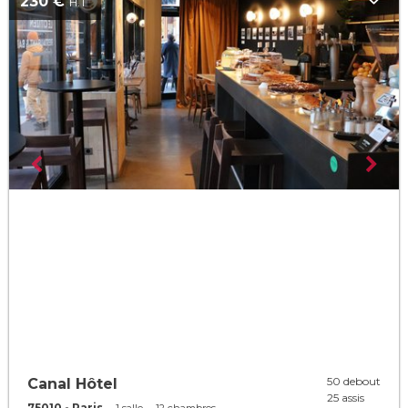
230 €
H.T
50 debout
Canal Hôtel
25 assis
75010 - Paris