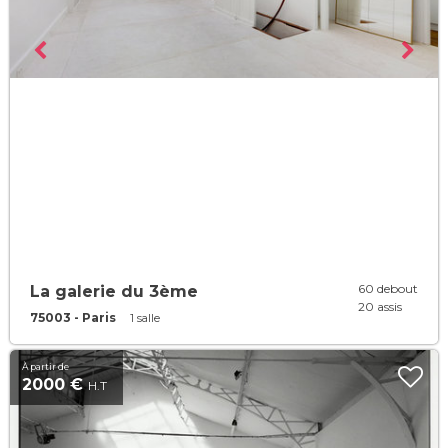
60 debout
La galerie du 3ème
20 assis
75003 - Paris
1 salle
À partir de
2000 €
H.T