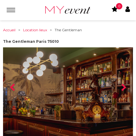
0
Accueil
>
Location lieux
> The Gentleman
The Gentleman Paris 75010
À partir de :
75010
-
Paris