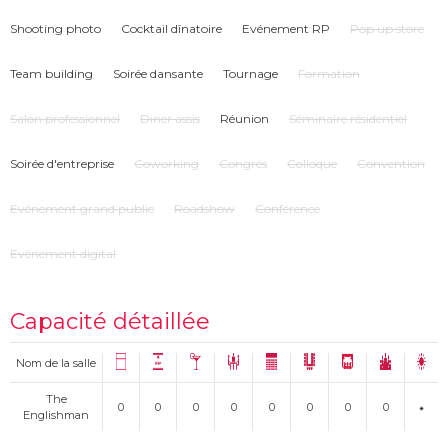
chez vous.
Shooting photo
Cocktail dînatoire
Evénement RP
Pop up store
Venez déguster les cocktails réalisés par nos chefs barman sous vos yeux.
Laissez-vous tenter par la carte, des cocktails classiques aux créations
Team building
Soirée dansante
Tournage
Formation
originales, ou bien par nos cocktails sur-mesure, dont la recette s’adaptera
à vos goûts et envies !
Salon professionnel
Diner assis
Réunion
Séminaire résidentiel
Soirée d'entreprise
Coworking
Congrés
Colloque
Convention
Evénement grand public
Roadshow
Conférence
Evènement digital
Capacité détaillée
Nom de la salle
The
0
0
0
0
0
0
0
0
Englishman