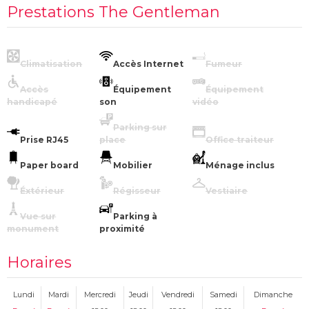
Prestations The Gentleman
Climatisation
Accès Internet
Fumeur
Accès
Équipement
Équipement
handicapé
son
vidéo
Parking sur
Prise RJ45
place
Office traiteur
Paper board
Mobilier
Ménage inclus
Éxtérieur
Régisseur
Vestiaire
Vue sur
Parking à
monument
proximité
Horaires
Lundi
Mardi
Mercredi
Jeudi
Vendredi
Samedi
Dimanche