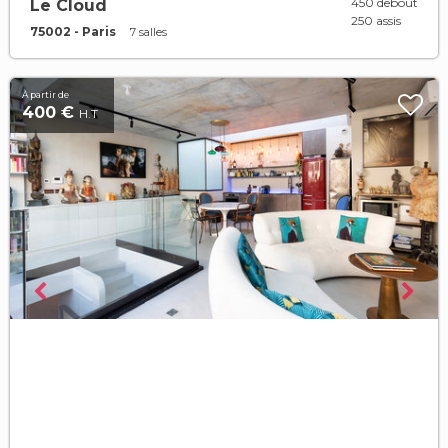
450 debout
Le Cloud
250 assis
75002 - Paris
7 salles
À partir de
400 €
H.T