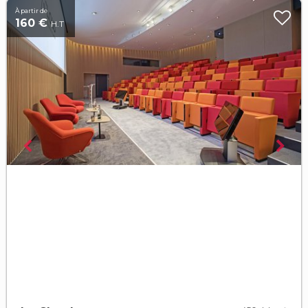
À partir de
160 €
H.T