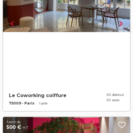
50 debout
Le Coworking coiffure
50 assis
75009 - Paris
1 salle
À partir de
500 €
H.T