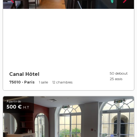
50 debout
Canal Hôtel
25 assis
75010 - Paris
1 salle
12 chambres
À partir de
500 €
H.T