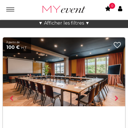
0
Lieux atypiques Créatif à Paris
▼ Afficher les filtres ▼
À partir de
100 €
H.T