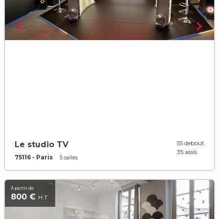
55 debout
Le studio TV
35 assis
75116 - Paris
5 salles
À partir de
800 €
H.T