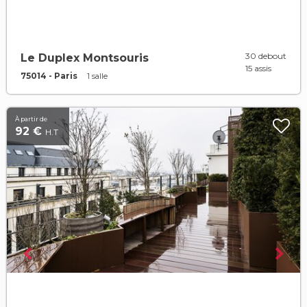
30 debout
Le Duplex Montsouris
15 assis
75014 - Paris
1 salle
À partir de
92 €
H.T