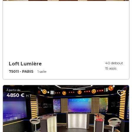
40 debout
Loft Lumière
15 assis
75011 - PARIS
1 salle
À partir de
4850 €
H.T