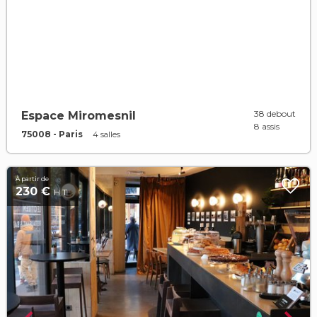
38 debout
Espace Miromesnil
8 assis
75008 - Paris
4 salles
À partir de
230 €
H.T