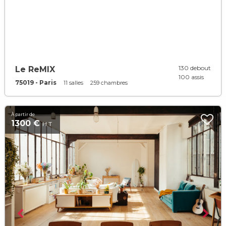
130 debout
Le ReMIX
100 assis
75019 - Paris
11 salles
259 chambres
À partir de
1300 €
H.T