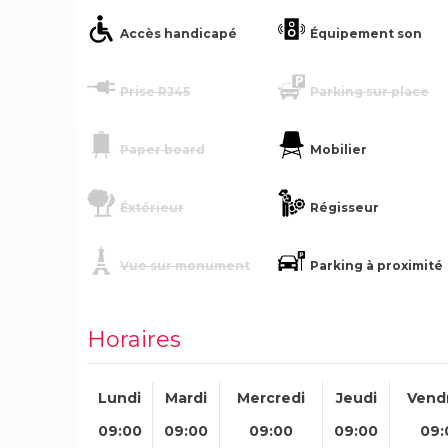
Accès handicapé
Équipement son
Prise RJ45
Parking sur place
Paper board
Mobilier
Éxtérieur
Régisseur
Vue sur monument
Parking à proximité
Horaires
Lundi
Mardi
Mercredi
Jeudi
Vend
09:00
09:00
09:00
09:00
09: