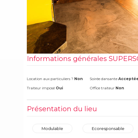
Informations générales SUPER
Location aux particuliers ?
Non
Soirée dansante
Accepté
Traiteur imposé
Oui
Office traiteur
Non
Présentation du lieu
Modulable
Ecoresponsable