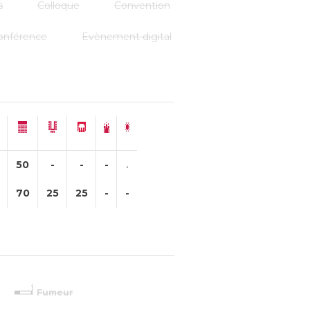
s
Colloque
Convention
onférence
Evènement digital
50
-
-
-
70
25
25
-
-
Fumeur