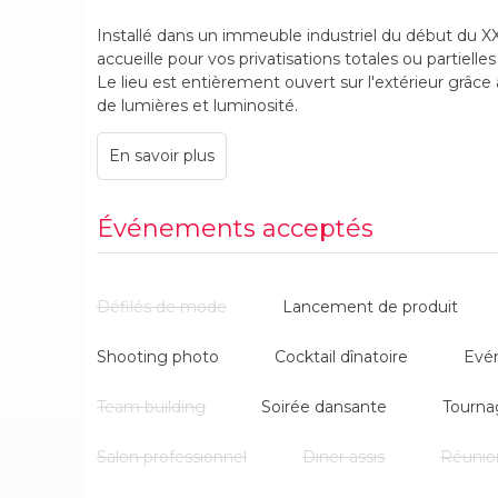
Installé dans un immeuble industriel du début du X
accueille pour vos privatisations totales ou partielles
Le lieu est entièrement ouvert sur l'extérieur grâce à
de lumières et luminosité.
Transportez vos invités dans un cadre contemporain, 
Événements acceptés
Défilés de mode
Lancement de produit
Shooting photo
Cocktail dînatoire
Evé
Team building
Soirée dansante
Tourna
Salon professionnel
Diner assis
Réunio