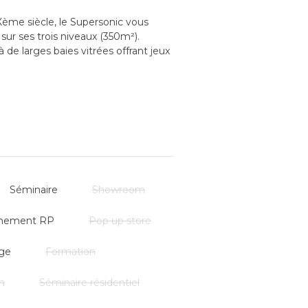
Xème siècle, le Supersonic vous
 sur ses trois niveaux (350m²).
 de larges baies vitrées offrant jeux
original, chaleureux et "rock" !
Séminaire
Showroom
nement RP
Pop up store
ge
Formation
n
Séminaire résidentiel