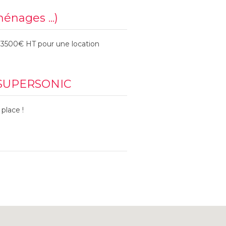
ménages ...)
t 3500€ HT pour une location
n SUPERSONIC
place !