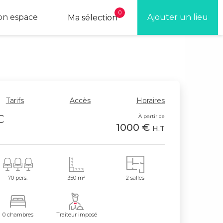
0
n espace
Ajouter un lieu
Ma sélection
Tarifs
Accès
Horaires
C
À partir de
1000 €
H.T
70 pers.
350 m²
2 salles
0 chambres
Traiteur imposé