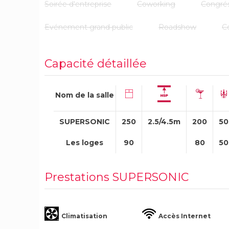
Soirée d'entreprise
Coworking
Congré
Evénement grand public
Roadshow
C
Capacité détaillée
Nom de la salle
SUPERSONIC
250
2.5/4.5m
200
50
Les loges
90
80
50
Prestations SUPERSONIC
Climatisation
Accès Internet