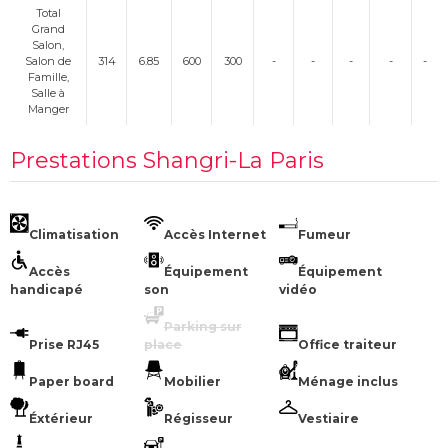
Total
Grand
Salon,
Salon de
314
6.85
600
300
-
-
-
-
-
Famille,
Salle à
Manger
Prestations Shangri-La Paris
Climatisation
Accès Internet
Fumeur
Accès
Équipement
Équipement
handicapé
son
vidéo
Parking sur
Prise RJ45
place
Office traiteur
Paper board
Mobilier
Ménage inclus
Éxtérieur
Régisseur
Vestiaire