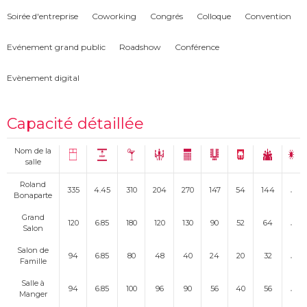
Soirée d'entreprise
Coworking
Congrés
Colloque
Convention
Evénement grand public
Roadshow
Conférence
Evènement digital
Capacité détaillée
Nom de la
salle
Roland
335
4.45
310
204
270
147
54
144
Bonaparte
Grand
120
6.85
180
120
130
90
52
64
Salon
Salon de
94
6.85
80
48
40
24
20
32
Famille
Salle à
94
6.85
100
96
90
56
40
56
Manger