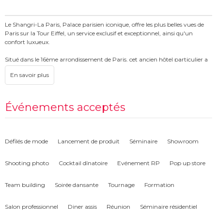
Le Shangri-La Paris, Palace parisien iconique, offre les plus belles vues de
Paris sur la Tour Eiffel, un service exclusif et exceptionnel, ainsi qu'un
confort luxueux.
Situé dans le 16ème arrondissement de Paris, cet ancien hôtel particulier a
été la propriété de Roland Bonaparte, petit-neveu de Napoléon et a reçu de
nombreuses distinctions pour son excellence et son raffinement.
L’établissement est par ailleurs classé aux monuments historiques.
La gastronomie y est élégante et raffinée, alliant art de vivre à la française
Événements acceptés
et hospitalité asiatique.
Défilés de mode
Lancement de produit
Séminaire
Showroom
Shooting photo
Cocktail dînatoire
Evénement RP
Pop up store
Team building
Soirée dansante
Tournage
Formation
Salon professionnel
Diner assis
Réunion
Séminaire résidentiel