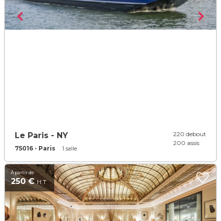
220 debout
Le Paris - NY
200 assis
75016 - Paris
1 salle
À partir de
250 €
H.T