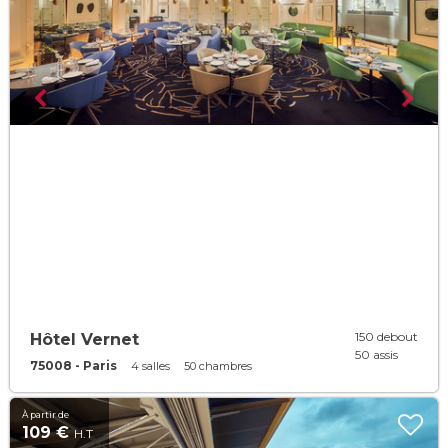
150 debout
Hôtel Vernet
50 assis
75008 - Paris
4 salles
50 chambres
À partir de
109 €
H.T