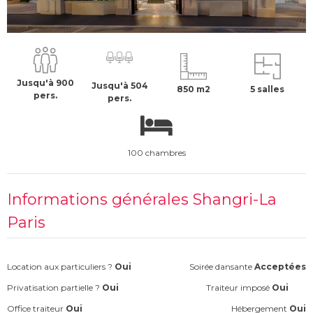
À partir de :
75016
-
Paris
950 €
H.T
Jusqu'à 900
Jusqu'à 504
850 m2
5 salles
pers.
pers.
100 chambres
Informations générales Shangri-La
Paris
Location aux particuliers ?
Oui
Soirée dansante
Acceptées
Privatisation partielle ?
Oui
Traiteur imposé
Oui
Office traiteur
Oui
Hébergement
Oui