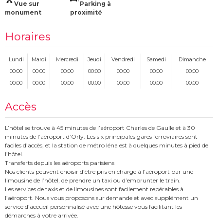
Vue sur
Parking à
monument
proximité
Horaires
Lundi
Mardi
Mercredi
Jeudi
Vendredi
Samedi
Dimanche
00:00
00:00
00:00
00:00
00:00
00:00
00:00
00:00
00:00
00:00
00:00
00:00
00:00
00:00
Accès
L’hôtel se trouve à 45 minutes de l’aéroport Charles de Gaulle et à 30
minutes de l’aéroport d’Orly. Les six principales gares ferroviaires sont
faciles d’accès, et la station de métro Iéna est à quelques minutes à pied de
l’hôtel.
Transferts depuis les aéroports parisiens
Nos clients peuvent choisir d’être pris en charge à l’aéroport par une
limousine de l’hôtel, de prendre un taxi ou d’emprunter le train.
Les services de taxis et de limousines sont facilement repérables à
l’aéroport. Nous vous proposons sur demande et avec supplément un
service d’accueil personnalisé avec une hôtesse vous facilitant les
démarches à votre arrivée.