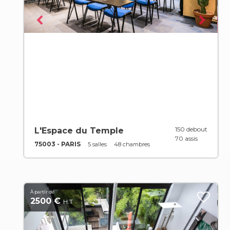
150 debout
L'Espace du Temple
70 assis
75003 - PARIS
5 salles
48 chambres
À partir de
2500 €
H.T