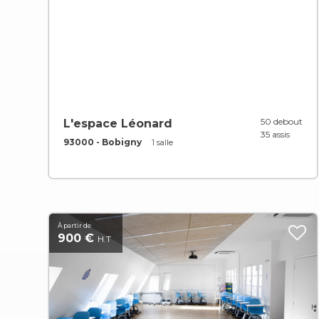
50 debout
L'espace Léonard
35 assis
93000 - Bobigny
1 salle
À partir de
900 €
H.T