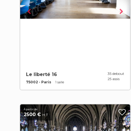
35 debout
Le liberté 16
25 assis
75002 - Paris
1 salle
À partir de
2500 €
H.T