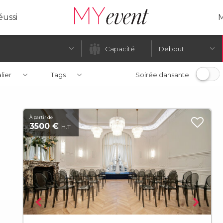
ussi
M
Debout
alier
Tags
Soirée dansante
À partir de
3500 €
H.T