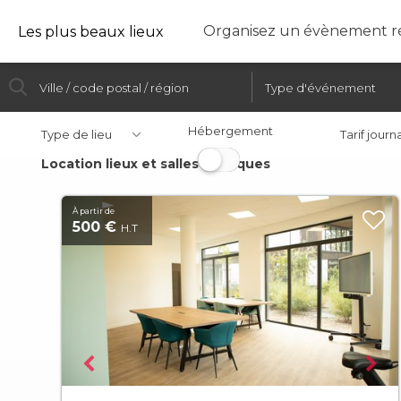
Organisez un évènement ré
Les plus beaux lieux
Hébergement
Type de lieu
Tarif journ
Location lieux et salles atypiques
À partir de
500 €
H.T