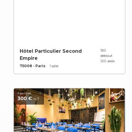
150
Hôtel Particulier Second
debout
Empire
120 assis
75008 - Paris
1 salle
À partir de
300 €
H.T