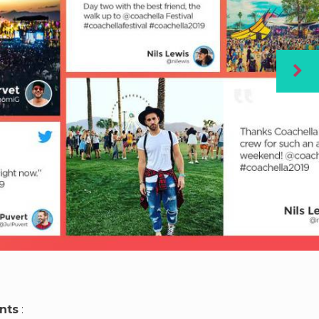
nts
: