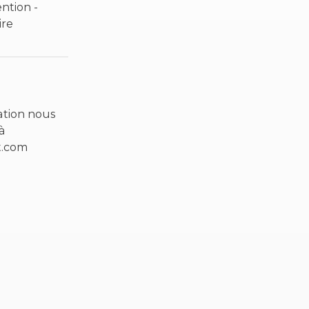
ntion -
ire
ation nous
à
t.com