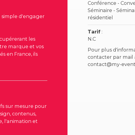
Conférence - Conve
Séminaire - Sémina
ssi simple d'engager
résidentiel
Tarif
:
cupérerant les
N.C
tre marque et vos
Pour plus d'inform
és en France, ils
contacter par mail 
contact@my-even
ifs sur mesure pour
esign, contenus,
, l'animation et