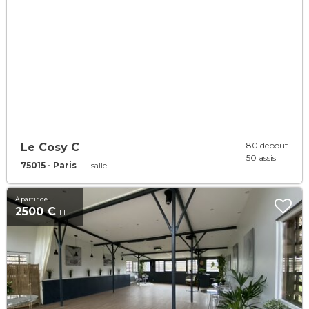
80 debout
Le Cosy C
50 assis
75015 - Paris
1 salle
À partir de
2500 €
H.T