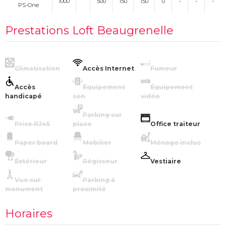
1000
500
150
150
0
-
-
-
PS-One
Prestations Loft Beaugrenelle
Climatisation
Accès Internet
Fumeur
Accès
Équipement
Équipement
handicapé
son
vidéo
Parking sur
Prise RJ45
place
Office traiteur
Paper board
Mobilier
Ménage inclus
Éxtérieur
Régisseur
Vestiaire
Vue sur
Parking à
monument
proximité
Horaires