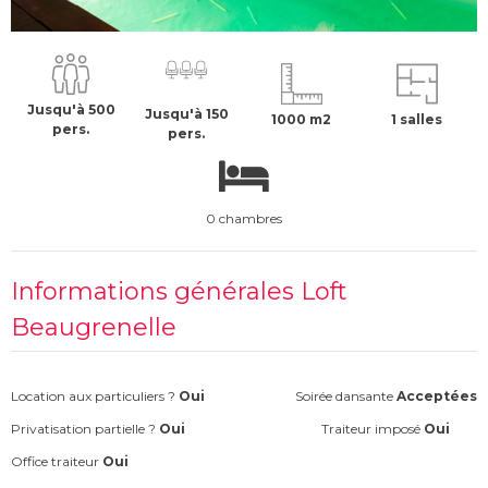
11000 €
H.T
Jusqu'à 500
Jusqu'à 150
1000 m2
1 salles
pers.
pers.
0 chambres
Informations générales Loft
Beaugrenelle
Location aux particuliers ?
Oui
Soirée dansante
Acceptées
Privatisation partielle ?
Oui
Traiteur imposé
Oui
Office traiteur
Oui