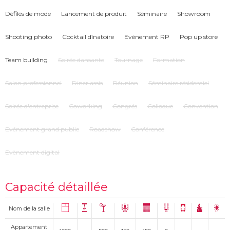
Défilés de mode
Lancement de produit
Séminaire
Showroom
Shooting photo
Cocktail dînatoire
Evénement RP
Pop up store
Team building
Soirée dansante
Tournage
Formation
Salon professionnel
Diner assis
Réunion
Séminaire résidentiel
Soirée d'entreprise
Coworking
Congrés
Colloque
Convention
Evénement grand public
Roadshow
Conférence
Evènement digital
Capacité détaillée
Nom de la salle
Appartement