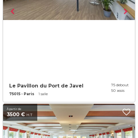
75 debout
Le Pavillon du Port de Javel
50 assis
75015 - Paris
1 salle
À partir de
3500 €
H.T