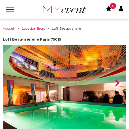
0
Accueil
>
Location lieux
> Loft Beaugrenelle
Loft Beaugrenelle Paris 75015
À partir de :
75015
-
Paris