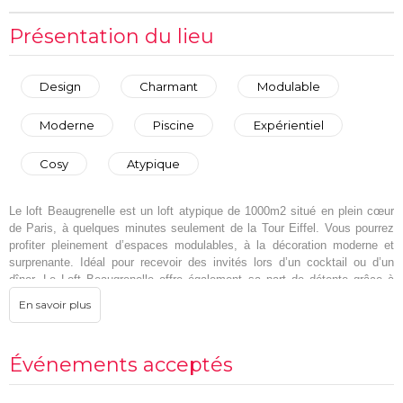
Présentation du lieu
Design
Charmant
Modulable
Moderne
Piscine
Expérientiel
Cosy
Atypique
Le loft Beaugrenelle est un loft atypique de 1000m2 situé en plein cœur
de Paris, à quelques minutes seulement de la Tour Eiffel. Vous pourrez
profiter pleinement d’espaces modulables, à la décoration moderne et
surprenante. Idéal pour recevoir des invités lors d’un cocktail ou d’un
dîner. Le Loft Beaugrenelle offre également sa part de détente grâce à
ses installations exceptionnelles. Sa piscine et son jacuzzi sauront vous
faire plonger dans une atmosphère sereine et chaleureuse. Notre loft, au
look très newyorkais, sera l’occasion de partager avec vos convives un
moment inoubliable empli de surprises et de découvertes.
Événements acceptés