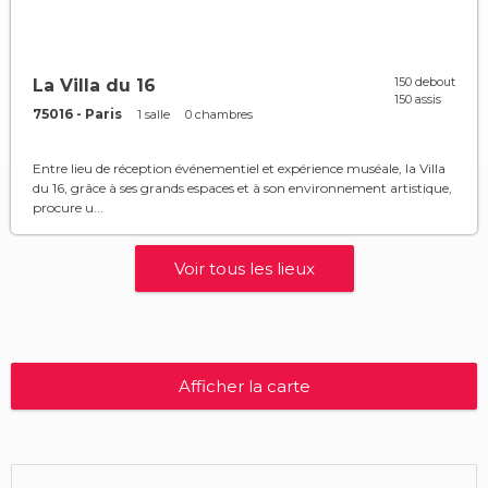
150 debout
La Villa du 16
150 assis
75016 - Paris
1 salle
0 chambres
Entre lieu de réception événementiel et expérience muséale, la Villa
du 16, grâce à ses grands espaces et à son environnement artistique,
procure u...
Voir tous les lieux
Afficher la carte