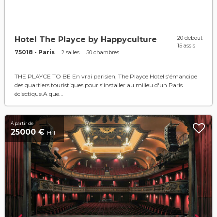
20 debout
Hotel The Playce by Happyculture
15 assis
75018 - Paris
2 salles
50 chambres
THE PLAYCE TO BE En vrai parisien, The Playce Hotel s'émancipe
des quartiers touristiques pour s'installer au milieu d'un Paris
éclectique.A que...
À partir de
25000 €
H.T