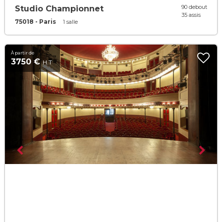
90 debout
Studio Championnet
35 assis
75018 - Paris
1 salle
À partir de
3750 €
H.T