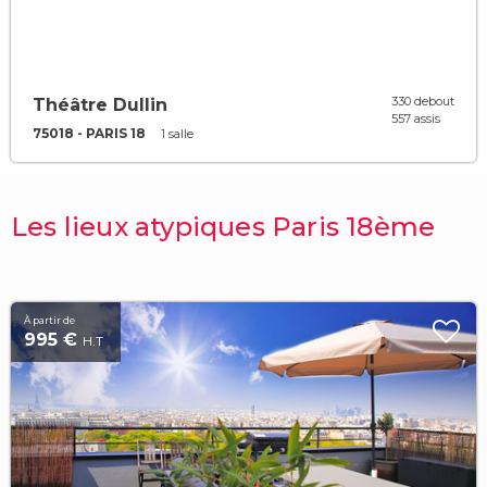
330 debout
Théâtre Dullin
557 assis
75018 - PARIS 18
1 salle
Les lieux atypiques Paris 18ème
À partir de
995 €
H.T