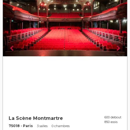
600 debout
La Scène Montmartre
850 assis
75018 - Paris
3 salles
0 chambres