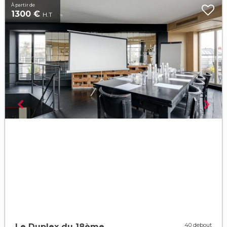
À partir de
1300 €
H.T
40 debout
Le Duplex du 18ème