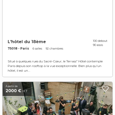
100 debout
L'hôtel du 18ème
90 assis
75018 - Paris
6 salles
92 chambres
Situé à quelques rues du Sacré-Cœur, le Terrass" Hôtel contemple
Paris depuis son rooftop à la vue exceptionnelle. Bien plus qu'un
hôtel, il est un...
À partir de
2000 €
H.T