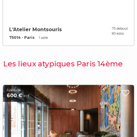
75 debout
L'Atelier Montsouris
60 assis
75014 - Paris
1 salle
Les lieux atypiques Paris 14ème
À partir de
600 €
H.T