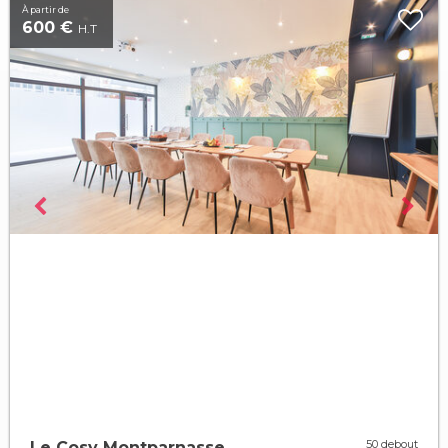
À partir de
600 €
H.T
50 debout
Le Cosy Montparnasse