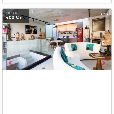
À partir de
400 €
H.T