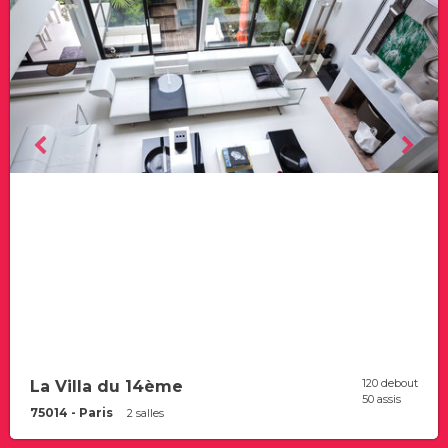
120 debout
La Villa du 14ème
50 assis
75014 - Paris
2 salles