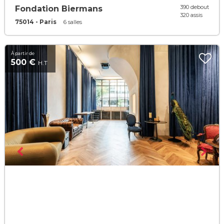
390 debout
Fondation Biermans
320 assis
75014 - Paris
6 salles
À partir de
500 €
H.T