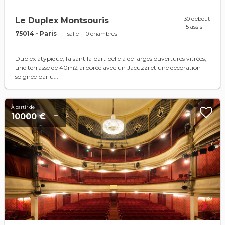
30 debout
Le Duplex Montsouris
15 assis
75014 - Paris
1 salle
0 chambres
Duplex atypique, faisant la part belle à de larges ouvertures vitrées,
une terrasse de 40m2 arborée avec un Jacuzzi et une décoration
soignée par u...
À partir de
10000 €
H.T