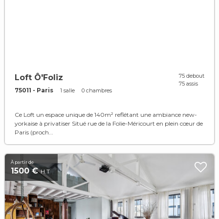
75 debout
Loft Ô'Foliz
75 assis
75011 - Paris
1 salle
0 chambres
Ce Loft un espace unique de 140m² reflétant une ambiance new-
yorkaise à privatiser Situé rue de la Folie-Méricourt en plein cœur de
Paris (proch...
À partir de
1500 €
H.T