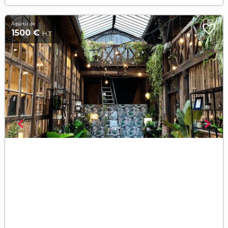
À partir de
1500 €
H.T