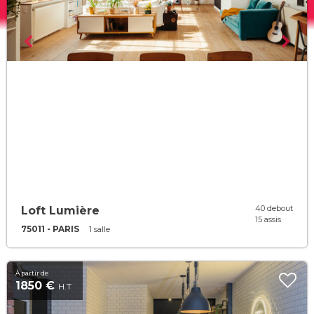
40 debout
Loft Lumière
15 assis
75011 - PARIS
1 salle
À partir de
1850 €
H.T