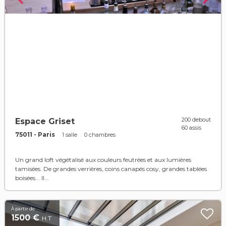
200 debout
Espace Griset
60 assis
75011 - Paris
1 salle
0 chambres
Un grand loft végétalisé aux couleurs feutrées et aux lumières
tamisées. De grandes verrières, coins canapés cosy, grandes tablées
boisées... Il...
À partir de
1500 €
H.T