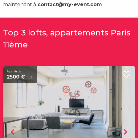
maintenant à
contact@my-event.com
Top 3 lofts, appartements Paris
11ème
À partir de
2500 €
H.T