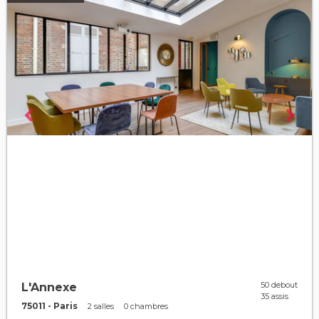
50 debout
L'Annexe
35 assis
75011 - Paris
2 salles
0 chambres