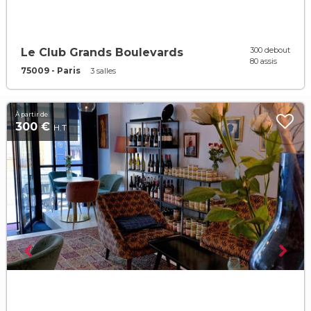
300 debout
Le Club Grands Boulevards
80 assis
75009 - Paris
3 salles
À partir de
300 €
H.T