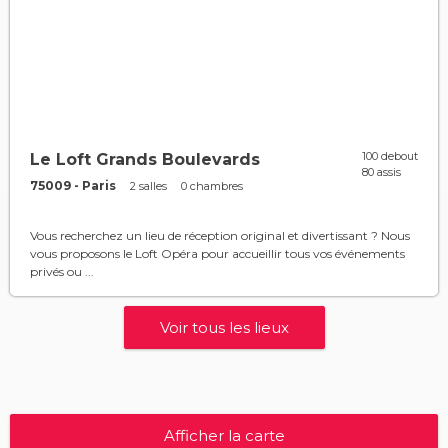
100 debout
Le Loft Grands Boulevards
80 assis
75009 - Paris
2 salles
0 chambres
Vous recherchez un lieu de réception original et divertissant ? Nous
vous proposons le Loft Opéra pour accueillir tous vos événements
privés ou ...
Voir tous les lieux
Afficher la carte