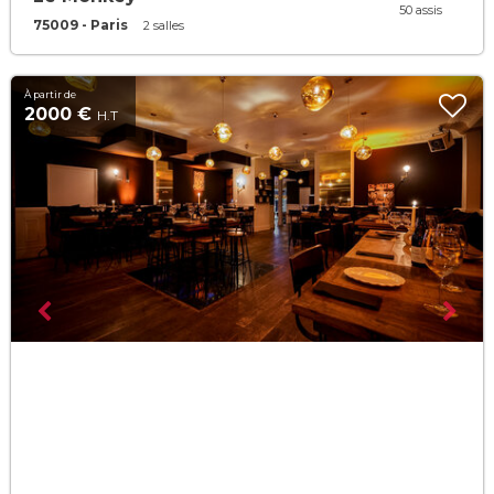
50 assis
75009 - Paris
2 salles
À partir de
2000 €
H.T