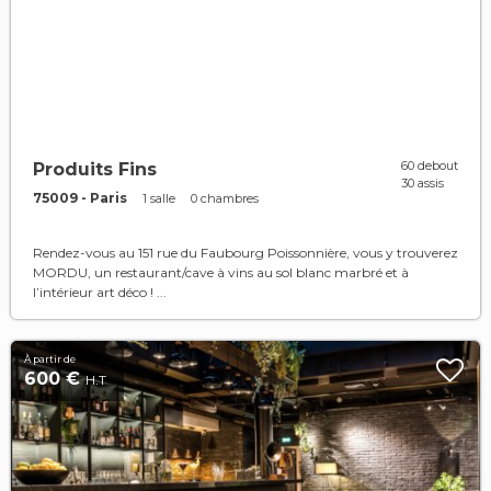
60 debout
Produits Fins
30 assis
75009 - Paris
1 salle
0 chambres
Rendez-vous au 151 rue du Faubourg Poissonnière, vous y trouverez
MORDU, un restaurant/cave à vins au sol blanc marbré et à
l’intérieur art déco ! ...
À partir de
600 €
H.T