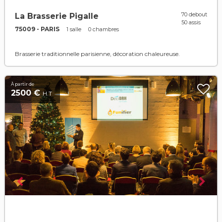
70 debout
La Brasserie Pigalle
50 assis
75009 - PARIS
1 salle
0 chambres
Brasserie traditionnelle parisienne, décoration chaleureuse.
À partir de
2500 €
H.T