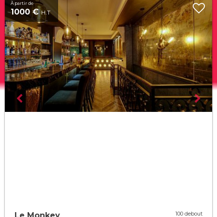
À partir de
1000 €
H.T
100 debout
Le Monkey